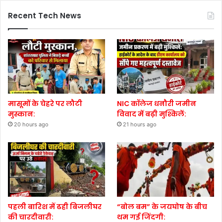
Recent Tech News
मासूमों के चेहरे पर लौटी
NIC कॉलेज धनौरी जमीन
मुस्कान:
विवाद में बढ़ी मुश्किलें:
20 hours ago
21 hours ago
पहली बारिश में ढही बिजलीघर
“बोल बम” के जयघोष के बीच
की चारदीवारी:
थम गई जिंदगी: