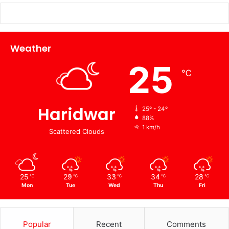
Weather
25
℃
Haridwar
25º - 24º
88%
1 km/h
Scattered Clouds
25
29
33
34
28
℃
℃
℃
℃
℃
Mon
Tue
Wed
Thu
Fri
Popular
Recent
Comments