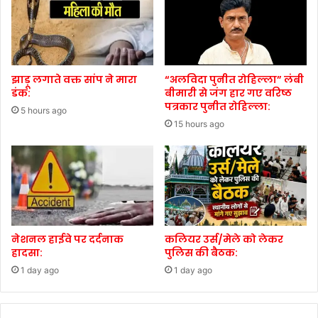
झाड़ू लगाते वक्त सांप ने मारा
“अलविदा पुनीत रोहिल्ला” लंबी
डंक:
बीमारी से जंग हार गए वरिष्ठ
पत्रकार पुनीत रोहिल्ला:
5 hours ago
15 hours ago
नेशनल हाईवे पर दर्दनाक
कलियर उर्स/मेले को लेकर
हादसा:
पुलिस की बैठक:
1 day ago
1 day ago