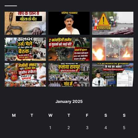
January 2025
M
T
W
T
F
S
S
1
2
3
4
5