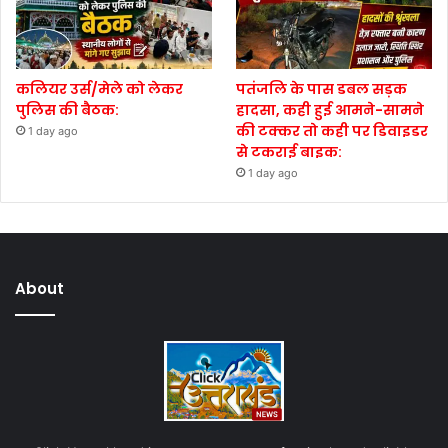
कलियर उर्स/मेले को लेकर
पतंजलि के पास डबल सड़क
पुलिस की बैठक:
हादसा, कही हुई आमने-सामने
की टक्कर तो कही पर डिवाइडर
1 day ago
से टकराई बाइक:
1 day ago
About