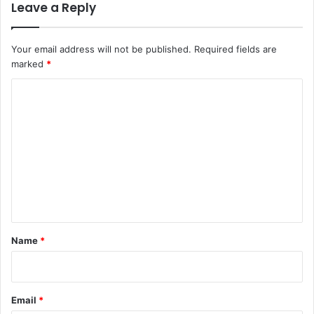
Leave a Reply
Your email address will not be published.
Required fields are
marked
*
C
o
m
m
e
n
t
*
Name
*
Email
*