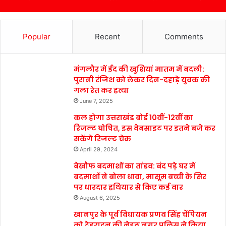
Popular
Recent
Comments
मंगलौर में ईद की खुशियां मातम में बदली:
पुरानी रंजिश को लेकर दिन-दहाड़े युवक की
गला रेत कर हत्या
June 7, 2025
कल होगा उत्तराखंड बोर्ड 10वीं-12वीं का
रिजल्ट घोषित, इस वेबसाइट पर इतने बजे कर
सकेंगे रिजल्ट चेक
April 29, 2024
बेखौफ बदमाशों का तांडव: बंद पड़े घर में
बदमाशों ने बोला धावा, मासूम बच्ची के सिर
पर धारदार हथियार से किए कई वार
August 6, 2025
खानपुर के पूर्व विधायक प्रणव सिंह चैंपियन
को देहरादून की नेहरू नगर पुलिस ने किया