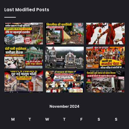
Last Modified Posts
November 2024
M
T
W
T
F
S
S