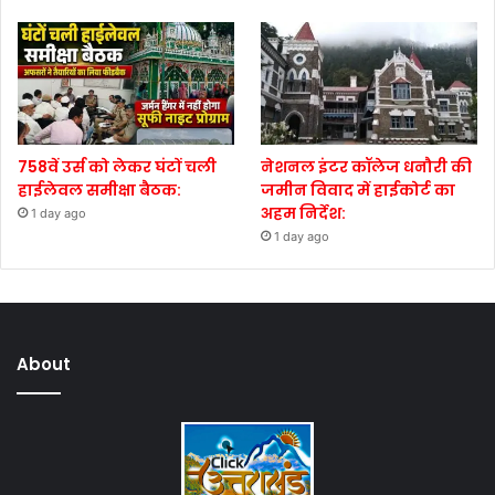
758वें उर्स को लेकर घंटों चली
नेशनल इंटर कॉलेज धनौरी की
हाईलेवल समीक्षा बैठक:
जमीन विवाद में हाईकोर्ट का
अहम निर्देश:
1 day ago
1 day ago
About