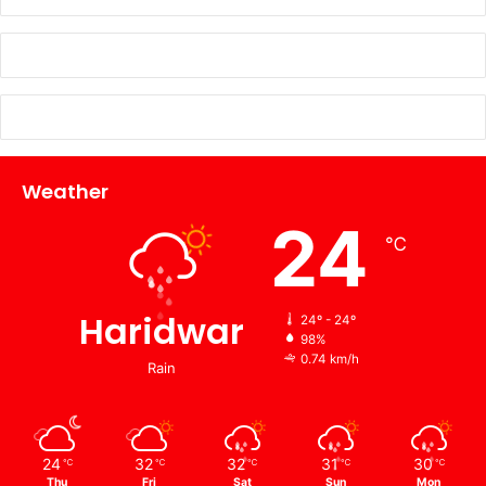
Weather
24
℃
Haridwar
24º - 24º
98%
0.74 km/h
Rain
24
32
32
31
30
℃
℃
℃
℃
℃
Thu
Fri
Sat
Sun
Mon