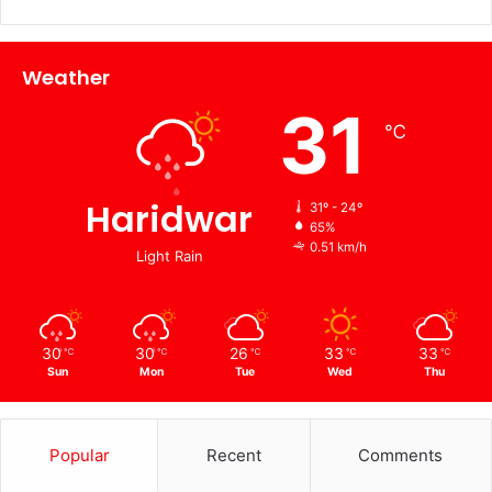
Weather
31
℃
Haridwar
31º - 24º
65%
0.51 km/h
Light Rain
30
30
26
33
33
℃
℃
℃
℃
℃
Sun
Mon
Tue
Wed
Thu
Popular
Recent
Comments