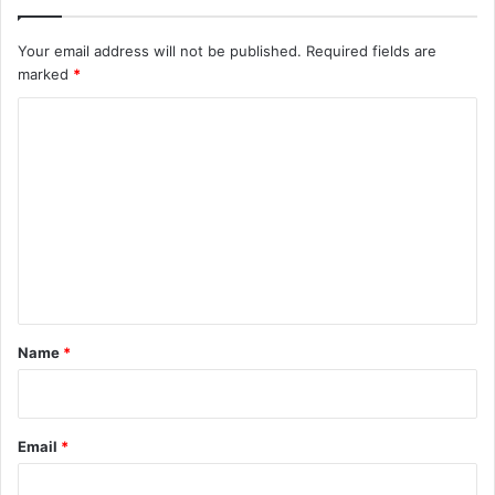
Your email address will not be published.
Required fields are
marked
*
C
o
m
m
e
n
t
*
Name
*
Email
*