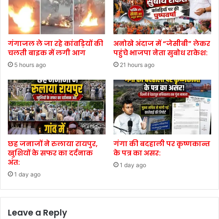
गंगाजल ले जा रहे कांवड़ियों की
अनोखे अंदाज में “जेसीबी” लेकर
चलती बाइक में लगी आग
पहुंचे भाजपा नेता सुबोध राकेश:
5 hours ago
21 hours ago
छह जनाजों ने रुलाया रायपुर,
गंगा की बदहाली पर कृष्णकान्त
खुशियों के सफर का दर्दनाक
के पत्र का असर:
अंत:
1 day ago
1 day ago
Leave a Reply