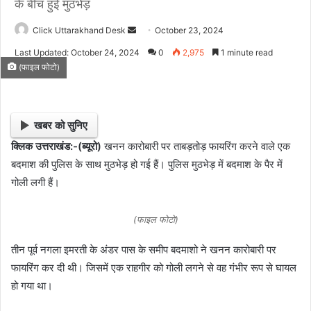
के बीच हुई मुठभेड़
Click Uttarakhand Desk
S
October 23, 2024
e
Last Updated: October 24, 2024
0
2,975
1 minute read
n
(फाइल फोटो)
d
a
n
खबर को सुनिए
e
क्लिक उत्तराखंड:-(ब्यूरो)
खनन कारोबारी पर ताबड़तोड़ फायरिंग करने वाले एक
m
बदमाश की पुलिस के साथ मुठभेड़ हो गई हैं। पुलिस मुठभेड़ में बदमाश के पैर में
a
i
गोली लगी हैं।
l
(फाइल फोटो)
तीन पूर्व नगला इमरती के अंडर पास के समीप बदमाशो ने खनन कारोबारी पर
फायरिंग कर दी थी। जिसमें एक राहगीर को गोली लगने से वह गंभीर रूप से घायल
हो गया था।