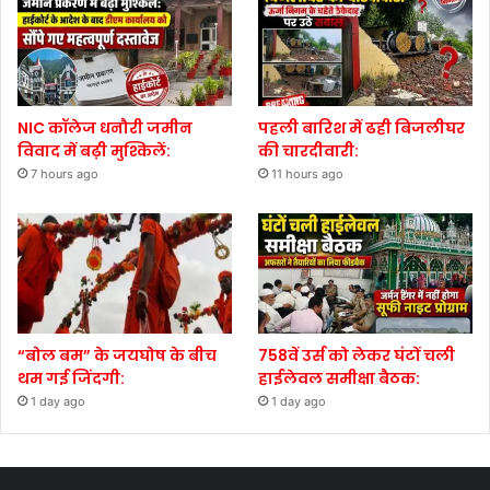
NIC कॉलेज धनौरी जमीन
पहली बारिश में ढही बिजलीघर
विवाद में बढ़ी मुश्किलें:
की चारदीवारी:
7 hours ago
11 hours ago
“बोल बम” के जयघोष के बीच
758वें उर्स को लेकर घंटों चली
थम गई जिंदगी:
हाईलेवल समीक्षा बैठक:
1 day ago
1 day ago