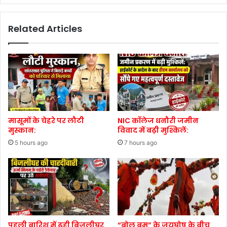
Related Articles
मासूमों के चेहरे पर लौटी
NIC कॉलेज धनौरी जमीन
मुस्कान:
विवाद में बढ़ी मुश्किलें:
5 hours ago
7 hours ago
पहली बारिश में ढही बिजलीघर
“बोल बम” के जयघोष के बीच