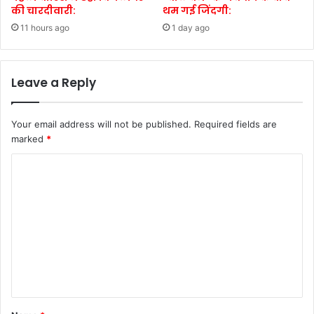
की चारदीवारी:
थम गई जिंदगी:
11 hours ago
1 day ago
Leave a Reply
Your email address will not be published.
Required fields are
marked
*
C
o
m
m
e
n
t
*