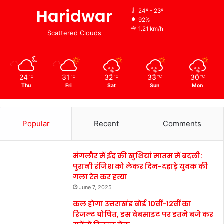
Haridwar
24º - 23º
92%
1.21 km/h
Scattered Clouds
24
31
32
33
30
℃
℃
℃
℃
℃
Thu
Fri
Sat
Sun
Mon
Popular
Recent
Comments
मंगलौर में ईद की खुशियां मातम में बदली:
पुरानी रंजिश को लेकर दिन-दहाड़े युवक की
गला रेत कर हत्या
June 7, 2025
कल होगा उत्तराखंड बोर्ड 10वीं-12वीं का
रिजल्ट घोषित, इस वेबसाइट पर इतने बजे कर