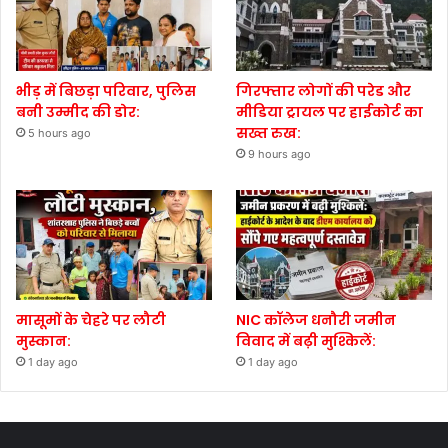
भीड़ में बिछड़ा परिवार, पुलिस
गिरफ्तार लोगों की परेड और
बनी उम्मीद की डोर:
मीडिया ट्रायल पर हाईकोर्ट का
सख्त रुख:
5 hours ago
9 hours ago
मासूमों के चेहरे पर लौटी
NIC कॉलेज धनौरी जमीन
मुस्कान:
विवाद में बढ़ी मुश्किलें:
1 day ago
1 day ago