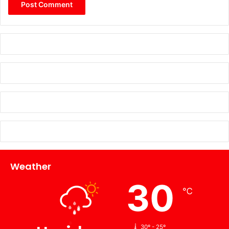
Weather
30
℃
30º - 25º