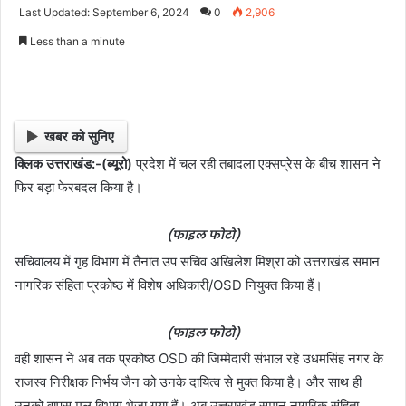
e
Last Updated: September 6, 2024
0
2,906
n
Less than a minute
d
a
n
e
खबर को सुनिए
m
a
क्लिक उत्तराखंड:-(ब्यूरो)
प्रदेश में चल रही तबादला एक्सप्रेस के बीच शासन ने
i
फिर बड़ा फेरबदल किया है।
l
(फाइल फोटो)
सचिवालय में गृह विभाग में तैनात उप सचिव अखिलेश मिश्रा को उत्तराखंड समान
नागरिक संहिता प्रकोष्ठ में विशेष अधिकारी/OSD नियुक्त किया हैं।
(फाइल फोटो)
वही शासन ने अब तक प्रकोष्ठ OSD की जिम्मेदारी संभाल रहे उधमसिंह नगर के
राजस्व निरीक्षक निर्भय जैन को उनके दायित्व से मुक्त किया है। और साथ ही
उनको वापस मूल विभाग भेजा गया हैं। अब उत्तराखंड समान नागरिक संहिता