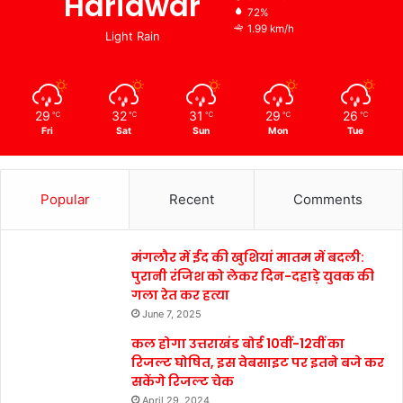
Haridwar
72%
1.99 km/h
Light Rain
29
32
31
29
26
℃
℃
℃
℃
℃
Fri
Sat
Sun
Mon
Tue
Popular
Recent
Comments
मंगलौर में ईद की खुशियां मातम में बदली:
पुरानी रंजिश को लेकर दिन-दहाड़े युवक की
गला रेत कर हत्या
June 7, 2025
कल होगा उत्तराखंड बोर्ड 10वीं-12वीं का
रिजल्ट घोषित, इस वेबसाइट पर इतने बजे कर
सकेंगे रिजल्ट चेक
April 29, 2024