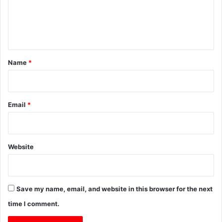
e
n
t
*
Name
*
Email
*
Website
Save my name, email, and website in this browser for the next
time I comment.