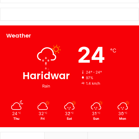
Weather
24
℃
Haridwar
24º - 24º
97%
1.4 km/h
Rain
24
32
32
31
30
℃
℃
℃
℃
℃
Thu
Fri
Sat
Sun
Mon