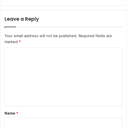
Leave a Reply
Your email address will not be published.
Required fields are
marked
*
C
o
m
m
e
n
t
*
Name
*