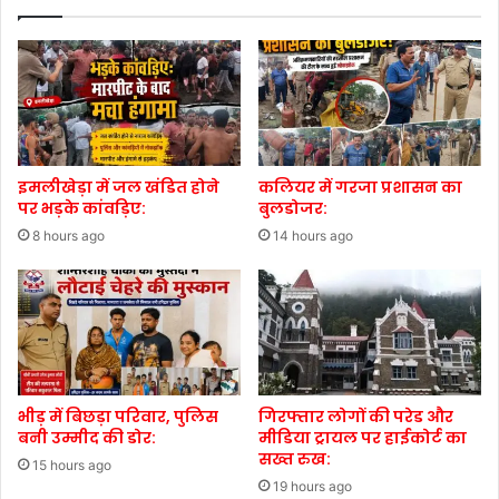
इमलीखेड़ा में जल खंडित होने
कलियर में गरजा प्रशासन का
पर भड़के कांवड़िए:
बुलडोजर:
8 hours ago
14 hours ago
भीड़ में बिछड़ा परिवार, पुलिस
गिरफ्तार लोगों की परेड और
बनी उम्मीद की डोर:
मीडिया ट्रायल पर हाईकोर्ट का
सख्त रुख:
15 hours ago
19 hours ago