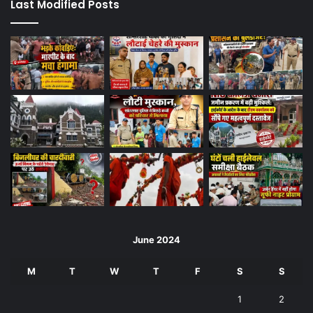
Last Modified Posts
June 2024
M
T
W
T
F
S
S
1
2