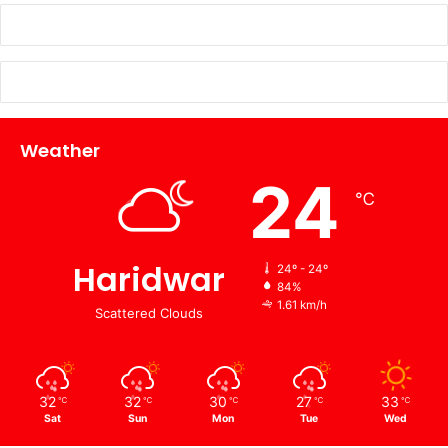
Weather
24
℃
Haridwar
24º - 24º
84%
1.61 km/h
Scattered Clouds
32
32
30
27
33
℃
℃
℃
℃
℃
Sat
Sun
Mon
Tue
Wed