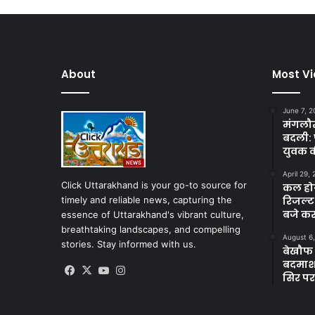
About
Most V
June 7, 2
मंगलौर 
बदली: 
युवक क
April 29,
Click Uttarakhand is your go-to source for
कल होगा
timely and reliable news, capturing the
रिजल्ट
बजे कर
essence of Uttarakhand's vibrant culture,
breathtaking landscapes, and compelling
August 6
stories. Stay informed with us.
बेखौफ ब
बदमाशों
Facebook
X
YouTube
Instagram
सिर पर