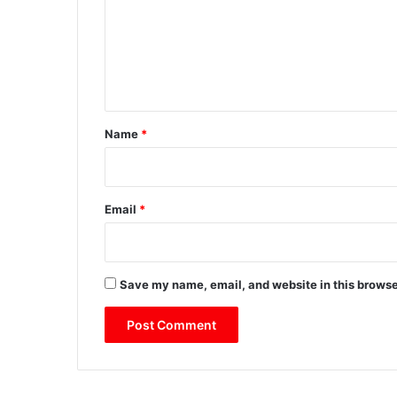
m
e
n
t
*
Name
*
Email
*
Save my name, email, and website in this browse