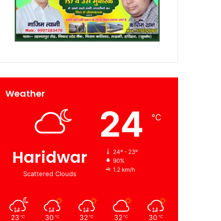
Weather
24
℃
Haridwar
24º - 23º
90%
1.2 km/h
Scattered Clouds
23
30
32
32
30
℃
℃
℃
℃
℃