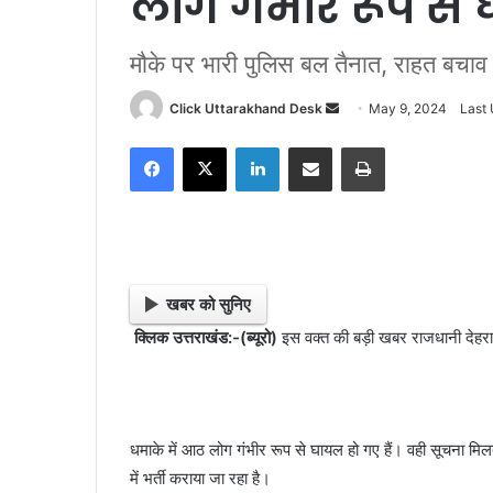
लोग गंभीर रूप से
मौके पर भारी पुलिस बल तैनात, राहत बचाव 
Click Uttarakhand Desk
S
May 9, 2024
Last
e
Facebook
X
LinkedIn
Share via Email
Print
n
d
a
n
e
m
खबर को सुनिए
a
क्लिक उत्तराखंड:-(ब्यूरो)
इस वक्त की बड़ी खबर राजधानी देहराद
i
l
धमाके में आठ लोग गंभीर रूप से घायल हो गए हैं। वही सूचना मि
में भर्ती कराया जा रहा है।