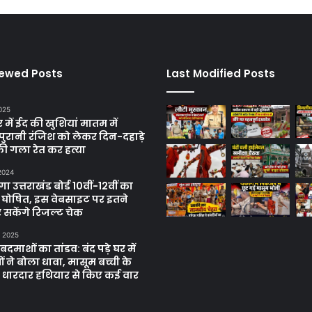
iewed Posts
Last Modified Posts
025
में ईद की खुशियां मातम में
पुरानी रंजिश को लेकर दिन-दहाड़े
ी गला रेत कर हत्या
 2024
 उत्तराखंड बोर्ड 10वीं-12वीं का
 घोषित, इस वेबसाइट पर इतने
 सकेंगे रिजल्ट चेक
, 2025
दमाशों का तांडव: बंद पड़े घर में
 ने बोला धावा, मासूम बच्ची के
 धारदार हथियार से किए कई वार