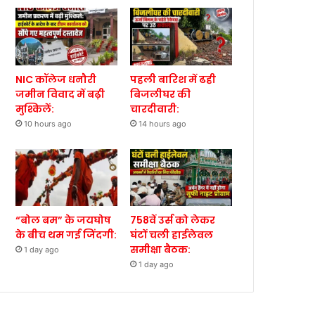
NIC कॉलेज धनौरी
पहली बारिश में ढही
जमीन विवाद में बढ़ी
बिजलीघर की
मुश्किलें:
चारदीवारी:
10 hours ago
14 hours ago
“बोल बम” के जयघोष
758वें उर्स को लेकर
के बीच थम गई जिंदगी:
घंटों चली हाईलेवल
समीक्षा बैठक:
1 day ago
1 day ago