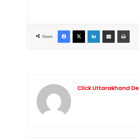
Facebook
X
LinkedIn
Share via Email
Print
Share
Click Uttarakhand De