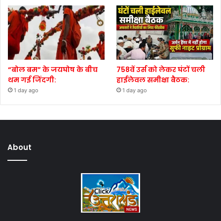
“बोल बम” के जयघोष के बीच
758वें उर्स को लेकर घंटों चली
थम गई जिंदगी:
हाईलेवल समीक्षा बैठक:
1 day ago
1 day ago
About