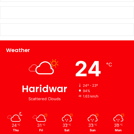
Weather
24
℃
Haridwar
24º - 23º
94%
1.63 km/h
Scattered Clouds
24
31
32
33
30
℃
℃
℃
℃
℃
Thu
Fri
Sat
Sun
Mon