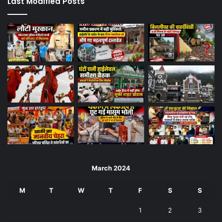
Last Modified Posts
March 2024
M
T
W
T
F
S
S
1
2
3