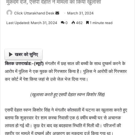
मुकदमे दर्ज, एसपी देहात ने मामला का किया खुलासा
Click Uttarakhand Desk
S
March 31, 2024
e
Last Updated: March 31, 2024
0
462
1 minute read
n
d
a
n
खबर को सुनिए
e
क्लिक उत्तराखंड:-(ब्यूरो)
मंगलौर में छह साल की बच्ची के साथ दुष्कर्म करने के
m
आरोप में पुलिस ने एक युवक को गिरफ्तार किया है। पुलिस ने आरोपी को गिरफ्तार
a
i
कर कोर्ट में पेश किया जहां से उसे जेल भेज दिया गया।
l
(खुलासा करते हुए एसपी देहात स्वप्न किशोर सिंह)
एसपी देहात स्वप्न किशोर सिंह ने मंगलौर कोतवाली में घटना का खुलासा करते हुए
बताया कि शुक्रवार देर शाम कस्बा निवासी एक 6 वर्षीय बच्ची घर से अचानक
लापता हो गई थी। कुछ देर बाद वह बदहवास स्थिति में मिली थी। परिजनों की
तहरीर पर मामले में दुष्कर्म और अपहरण का मुकदमा दर्ज किया गया था।