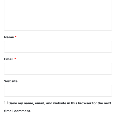
m
e
n
t
*
Name
*
Email
*
Website
Save my name, email, and website in this browser for the next
time I comment.