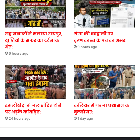
छह जनाजों ने रुलाया रायपुर,
गंगा की बदहाली पर
खुशियों के सफर का दर्दनाक
कृष्णकान्त के पत्र का असर:
अंत:
9 hours ago
6 hours ago
इमलीखेड़ा में जल खंडित होने
कलियर में गरजा प्रशासन का
पर भड़के कांवड़िए:
बुलडोजर:
24 hours ago
1 day ago