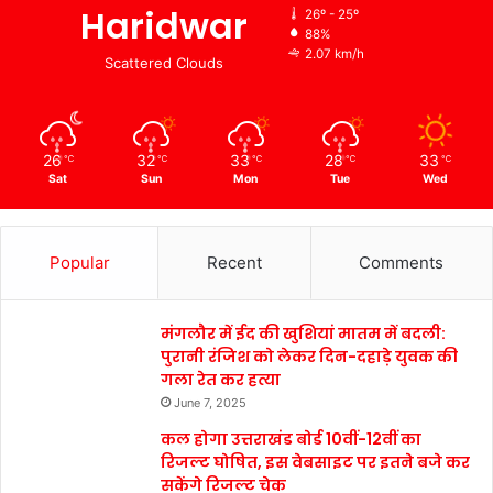
Haridwar
26º - 25º
88%
2.07 km/h
Scattered Clouds
26
32
33
28
33
℃
℃
℃
℃
℃
Sat
Sun
Mon
Tue
Wed
Popular
Recent
Comments
मंगलौर में ईद की खुशियां मातम में बदली:
पुरानी रंजिश को लेकर दिन-दहाड़े युवक की
गला रेत कर हत्या
June 7, 2025
कल होगा उत्तराखंड बोर्ड 10वीं-12वीं का
रिजल्ट घोषित, इस वेबसाइट पर इतने बजे कर
सकेंगे रिजल्ट चेक