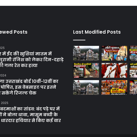
iewed Posts
Last Modified Posts
025
में ईद की खुशियां मातम में
पुरानी रंजिश को लेकर दिन-दहाड़े
ी गला रेत कर हत्या
 2024
 उत्तराखंड बोर्ड 10वीं-12वीं का
 घोषित, इस वेबसाइट पर इतने
 सकेंगे रिजल्ट चेक
, 2025
दमाशों का तांडव: बंद पड़े घर में
 ने बोला धावा, मासूम बच्ची के
 धारदार हथियार से किए कई वार