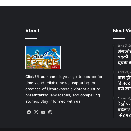
About
Most V
June 7, 2
मंगलौर 
बदली: 
युवक क
April 29,
Click Uttarakhand is your go-to source for
कल होगा
timely and reliable news, capturing the
रिजल्ट
बजे कर
essence of Uttarakhand's vibrant culture,
breathtaking landscapes, and compelling
August 6
stories. Stay informed with us.
बेखौफ ब
बदमाशों
Facebook
X
YouTube
Instagram
सिर पर