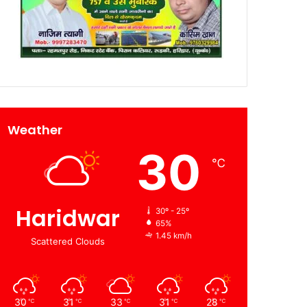
Weather
30
℃
Haridwar
30º - 25º
65%
1.45 km/h
Scattered Clouds
30
31
33
31
28
℃
℃
℃
℃
℃