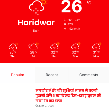
26
℃
Haridwar
26º - 24º
87%
1.92 km/h
Rain
26
28
32
32
31
℃
℃
℃
℃
℃
Thu
Fri
Sat
Sun
Mon
Popular
Recent
Comments
मंगलौर में ईद की खुशियां मातम में बदली:
पुरानी रंजिश को लेकर दिन-दहाड़े युवक की
गला रेत कर हत्या
June 7, 2025