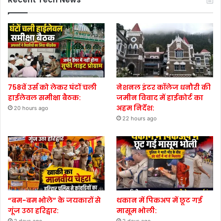
758वें उर्स को लेकर घंटों चली
नेशनल इंटर कॉलेज धनौरी की
हाईलेवल समीक्षा बैठक:
जमीन विवाद में हाईकोर्ट का
अहम निर्देश:
20 hours ago
22 hours ago
“बम-बम भोले” के जयकारों से
थकान में पिकअप में छूट गई
गूंज उठा हरिद्वार:
मासूम भोली: