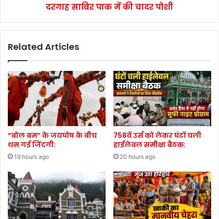
दरगाह साबिर पाक में की चादर पोशी
Related Articles
“बोल बम” के जयघोष के बीच
758वें उर्स को लेकर घंटों चली
थम गई जिंदगी:
हाईलेवल समीक्षा बैठक:
19 hours ago
20 hours ago