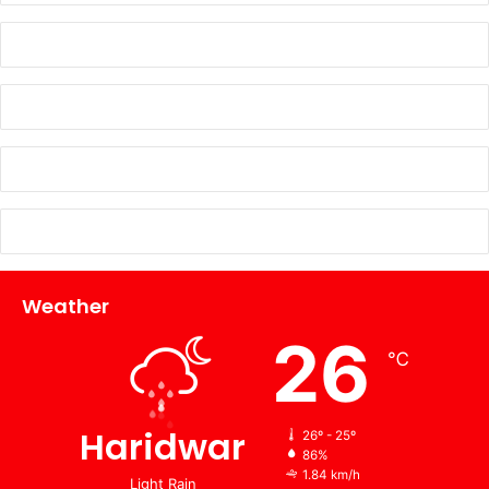
Weather
26
℃
Haridwar
26º - 25º
86%
1.84 km/h
Light Rain