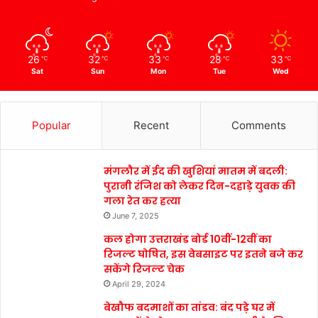
26
32
33
28
33
℃
℃
℃
℃
℃
Sat
Sun
Mon
Tue
Wed
Popular
Recent
Comments
मंगलौर में ईद की खुशियां मातम में बदली:
पुरानी रंजिश को लेकर दिन-दहाड़े युवक की
गला रेत कर हत्या
June 7, 2025
कल होगा उत्तराखंड बोर्ड 10वीं-12वीं का
रिजल्ट घोषित, इस वेबसाइट पर इतने बजे कर
सकेंगे रिजल्ट चेक
April 29, 2024
बेखौफ बदमाशों का तांडव: बंद पड़े घर में