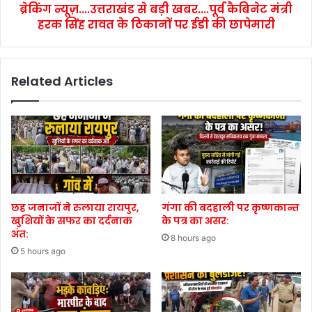
ब्रेकिंग न्यूज़....उत्तराखंड से बड़ी खबर....पूर्व कैबिनेट मंत्री
हरक सिंह रावत के ठिकानों पर ईडी की छापेमारी
Related Articles
छह जनाजों ने रुलाया रायपुर,
गंगा की बदहाली पर कृष्णकान्त
खुशियों के सफर का दर्दनाक
के पत्र का असर:
अंत:
8 hours ago
5 hours ago