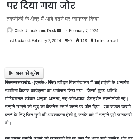
पर दिया गया जोर
तकनीकी के क्षेत्र में आगे बढ़ने पर जागरुक किया
Click Uttarakhand Desk
S
February 7, 2024
e
Last Updated: February 7, 2024
0
148
1 minute read
n
d
a
n
खबर को सुनिए
e
क्लिकउत्तराखंड:-(एसके० सिंह)
हरिद्वार विश्वविद्यालय में आईआईसी के अन्तर्गत
m
उद्यमिता विकास कार्यक्रम का आयोजन किया गया। जिसमें मुख्य अतिथि
a
i
मोटिवेशनल स्पीकर अनुपम आनन्द, सह-संस्थापक, डेलट्रोन टेक्नोलोजी रहे।
l
उन्होने छात्रो को खुद का बिजनेस स्टार्ट करने पर जोर दिया। एक सफल उद्यमी
बनने के लिए जिन गुणो की आवश्यकता होती है, उनके बारे में उन्होने पूरी जानकारी
दी।
इस दौरान उन्होने छात्रो को जानकारी देते हुए कहा कि अगर सही प्लानिंग और दृढ़