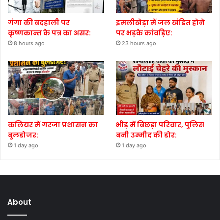
गंगा की बदहाली पर
इमलीखेड़ा में जल खंडित होने
कृष्णकान्त के पत्र का असर:
पर भड़के कांवड़िए:
8 hours ago
23 hours ago
कलियर में गरजा प्रशासन का
भीड़ में बिछड़ा परिवार, पुलिस
बुलडोजर:
बनी उम्मीद की डोर:
1 day ago
1 day ago
About