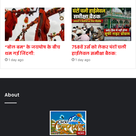
“बोल बम” के जयघोष के बीच
758वें उर्स को लेकर घंटों चली
थम गई जिंदगी:
हाईलेवल समीक्षा बैठक:
1 day ago
1 day ago
About