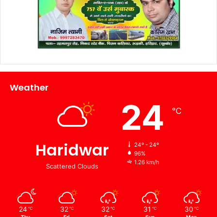
Weather
24
℃
Haridwar
24º - 24º
96%
1.26 km/h
Scattered Clouds
24
32
32
31
30
℃
℃
℃
℃
℃