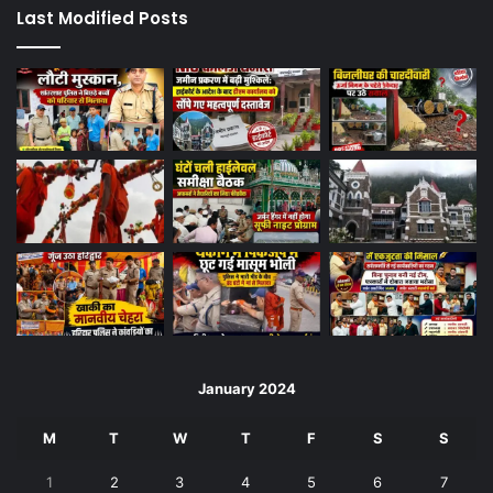
Last Modified Posts
January 2024
M
T
W
T
F
S
S
1
2
3
4
5
6
7