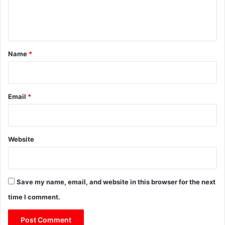
e
n
t
*
Name
*
Email
*
Website
Save my name, email, and website in this browser for the next
time I comment.