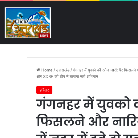
Thursday, August 6 2026
Breaking News
पहली बारिश में ढही बिजलीघर क
Home
/
उत्तराखंड
/
गंगनहर में युवको की खोज जारी: पैर फिसलने औ
और SDRF की टीम ने चलाया सर्च अभियान
हरिद्वार
गंगनहर में युवको 
फिसलने और नारि