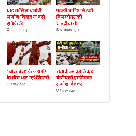
NIC कॉलेज धनौरी
पहली बारिश में ढही
जमीन विवाद में बढ़ी
बिजलीघर की
मुश्किलें:
चारदीवारी:
2 hours ago
6 hours ago
“बोल बम” के जयघोष
758वें उर्स को लेकर
के बीच थम गई जिंदगी:
घंटों चली हाईलेवल
समीक्षा बैठक:
1 day ago
1 day ago