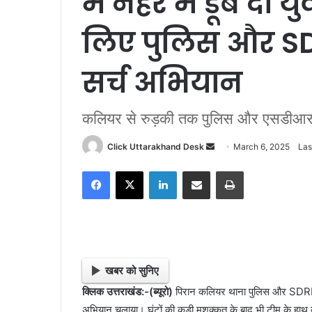
में नहर में डूबे दो
लिए पुलिस और SD
सर्च अभियान
कलियर से रुड़की तक पुलिस और एसडीआरएफ
Click Uttarakhand Desk
S
March 6, 2025
Las
e
Facebook
X
LinkedIn
Share via Email
Print
n
d
a
n
e
m
खबर को सुनिए
a
क्लिक उत्तराखंड:-(ब्यूरो)
पिरान कलियर थाना पुलिस और SDRF की स
i
अभियान चलाया। घंटों की कड़ी मशक्कत के बाद भी टीम के हाथ का