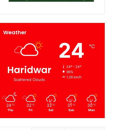
Weather
24
℃
Haridwar
24º - 24º
96%
1.26 km/h
Scattered Clouds
24
32
32
31
30
℃
℃
℃
℃
℃
Thu
Fri
Sat
Sun
Mon