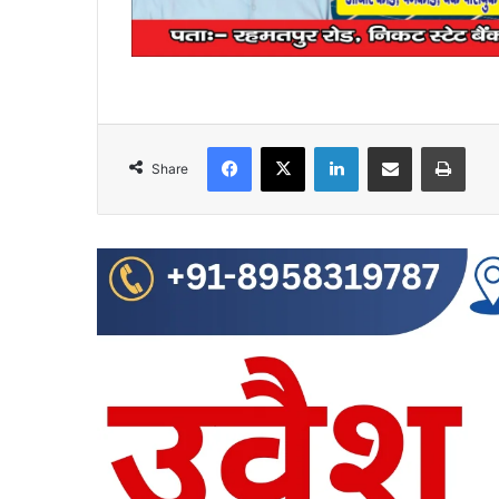
Facebook
X
LinkedIn
Share via Email
Print
Share