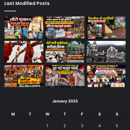
Last Modified Posts
January 2025
M
T
W
T
F
S
S
1
2
3
4
5