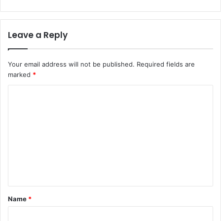
Leave a Reply
Your email address will not be published.
Required fields are
marked
*
C
o
m
m
e
n
t
*
Name
*