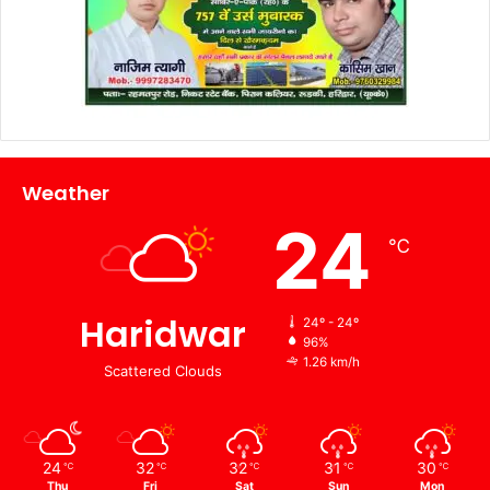
Weather
24
℃
Haridwar
24º - 24º
96%
1.26 km/h
Scattered Clouds
24
32
32
31
30
℃
℃
℃
℃
℃
Thu
Fri
Sat
Sun
Mon