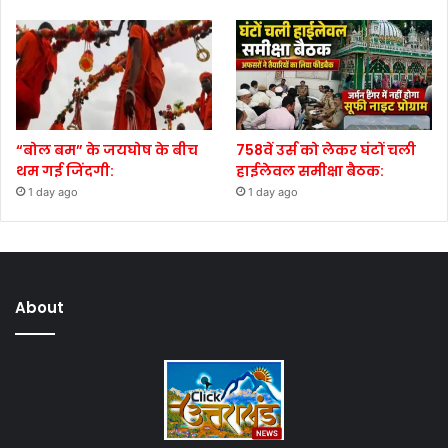
“बोल बम” के जयघोष के बीच
758वें उर्स को लेकर घंटों चली
थम गई जिंदगी:
हाईलेवल समीक्षा बैठक:
1 day ago
1 day ago
About