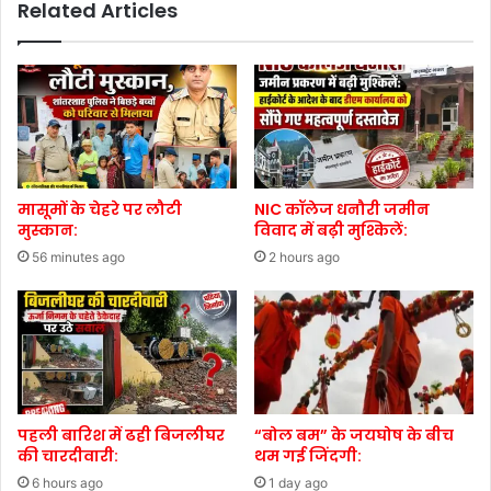
Related Articles
मासूमों के चेहरे पर लौटी
NIC कॉलेज धनौरी जमीन
मुस्कान:
विवाद में बढ़ी मुश्किलें:
56 minutes ago
2 hours ago
पहली बारिश में ढही बिजलीघर
“बोल बम” के जयघोष के बीच
की चारदीवारी:
थम गई जिंदगी:
6 hours ago
1 day ago