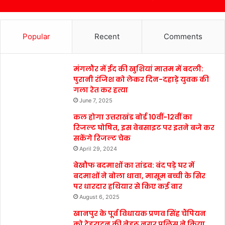
Popular
Recent
Comments
मंगलौर में ईद की खुशियां मातम में बदली:
पुरानी रंजिश को लेकर दिन-दहाड़े युवक की
गला रेत कर हत्या
June 7, 2025
कल होगा उत्तराखंड बोर्ड 10वीं-12वीं का
रिजल्ट घोषित, इस वेबसाइट पर इतने बजे कर
सकेंगे रिजल्ट चेक
April 29, 2024
बेखौफ बदमाशों का तांडव: बंद पड़े घर में
बदमाशों ने बोला धावा, मासूम बच्ची के सिर
पर धारदार हथियार से किए कई वार
August 6, 2025
खानपुर के पूर्व विधायक प्रणव सिंह चैंपियन
को देहरादून की नेहरू नगर पुलिस ने किया