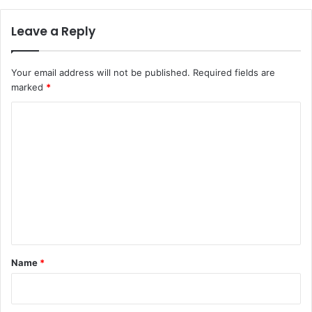
Leave a Reply
Your email address will not be published.
Required fields are
marked
*
C
o
m
m
e
n
t
*
Name
*