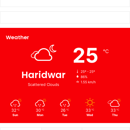
Weather
25
℃
Haridwar
25º - 25º
86%
1.55 km/h
Scattered Clouds
32
30
26
33
33
℃
℃
℃
℃
℃
Sun
Mon
Tue
Wed
Thu