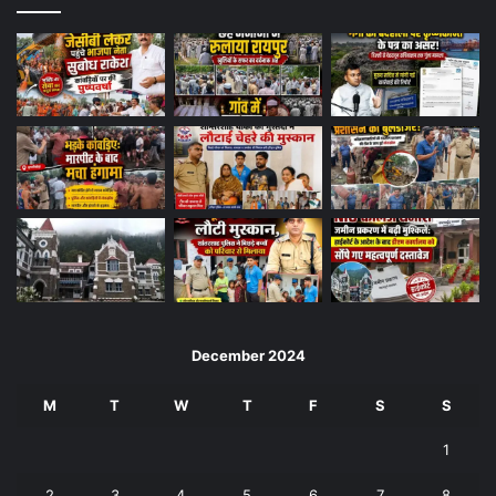
December 2024
M
T
W
T
F
S
S
1
2
3
4
5
6
7
8