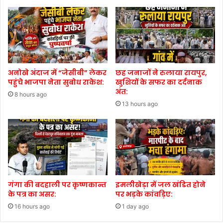
अनोखे अंदाज में “जेसीबी” लेकर
छह जनाजों ने रुलाया रायपुर,
पहुंचे भाजपा नेता सुबोध राकेश:
खुशियों के सफर का दर्दनाक
अंत:
8 hours ago
13 hours ago
गंगा की बदहाली पर कृष्णकान्त
इमलीखेड़ा में जल खंडित होने
के पत्र का असर:
पर भड़के कांवड़िए:
16 hours ago
1 day ago