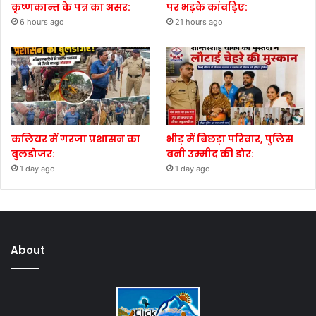
कृष्णकान्त के पत्र का असर:
पर भड़के कांवड़िए:
6 hours ago
21 hours ago
कलियर में गरजा प्रशासन का
भीड़ में बिछड़ा परिवार, पुलिस
बुलडोजर:
बनी उम्मीद की डोर:
1 day ago
1 day ago
About