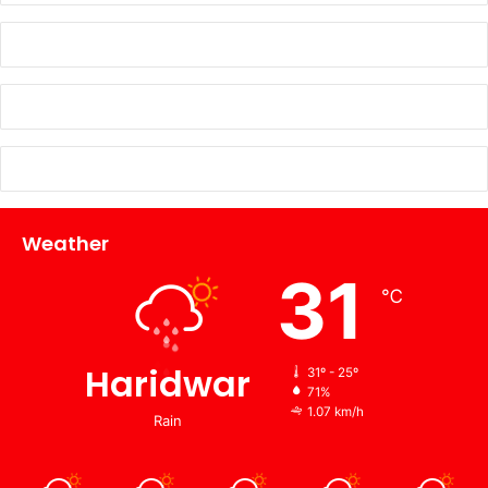
Weather
31
℃
Haridwar
31º - 25º
71%
1.07 km/h
Rain