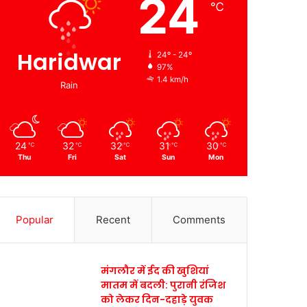
24
℃
Haridwar
24º - 24º
97%
1.4 km/h
Rain
24
32
32
31
30
℃
℃
℃
℃
℃
Thu
Fri
Sat
Sun
Mon
Popular
Recent
Comments
मंगलौर में ईद की खुशियां
मातम में बदली: पुरानी रंजिश
को लेकर दिन-दहाड़े युवक