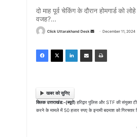
दो माह पूर्व चेकिंग के दौरान होमगार्ड को ल
वजह?...
Click Uttarakhand Desk
S
December 11, 2024
e
n
Facebook
X
LinkedIn
Share via Email
Print
d
a
n
e
m
a
खबर को सुनिए
i
क्लिक उत्तराखंड:-(ब्यूरो
) हरिद्वार पुलिस और STF की संयुक्त टीम
l
करने के मामले में 50 हजार रुपए के इनामी बदमाश को गिरफ्तार 