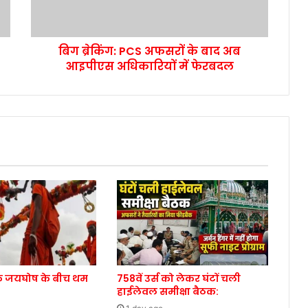
बिग ब्रेकिंग: PCS अफसरों के बाद अब
आइपीएस अधिकारियों में फेरबदल
े जयघोष के बीच थम
758वें उर्स को लेकर घंटों चली
हाईलेवल समीक्षा बैठक: