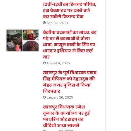
10वीं-12वीं का रिजल्ट घोषित,
इस वेबसाइट पर इतने बजे
कर सकेंगे रिजल्ट चेक
April 29, 2024
बेखौफ बदमाशों का तांडव: बंद
पड़े घर में बदमाशों ने बोला
धावा, मासूम बच्ची के सिर पर
धारदार हथियार से किए कई
वार
August 6, 2025
खानपुर के पूर्व विधायक प्रणव
सिंह चैंपियन को देहरादून की
नेहरू नगर पुलिस ने किया
गिरफ्तार
January 26, 2025
खानपुर विधायक उमेश
कुमार के कार्यालय पर हुई
फायरिंग और झड़प का
वीडियो आया सामने