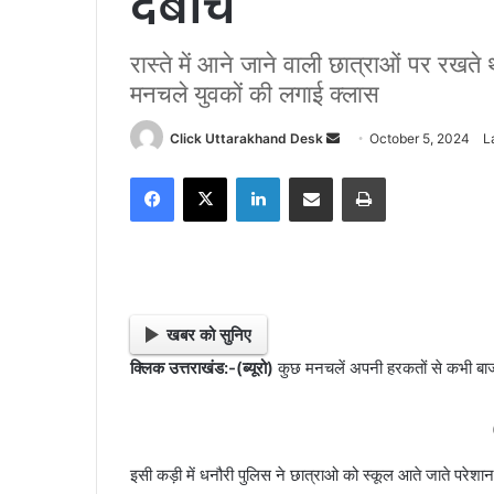
दबोचे
रास्ते में आने जाने वाली छात्राओं पर रखते थ
मनचले युवकों की लगाई क्लास
Click Uttarakhand Desk
S
October 5, 2024
L
e
Facebook
X
LinkedIn
Share via Email
Print
n
d
a
n
e
m
खबर को सुनिए
a
क्लिक उत्तराखंड:-(ब्यूरो)
कुछ मनचलें अपनी हरकतों से कभी बाज न
i
l
इसी कड़ी में धनौरी पुलिस ने छात्राओ को स्कूल आते जाते परेश