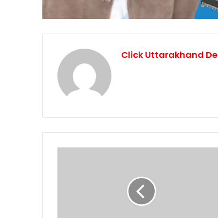
Click Uttarakhand De