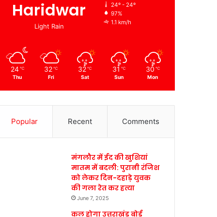
Haridwar
24º - 24º
97%
1.1 km/h
Light Rain
24
32
32
31
30
℃
℃
℃
℃
℃
Thu
Fri
Sat
Sun
Mon
Popular
Recent
Comments
मंगलौर में ईद की खुशियां
मातम में बदली: पुरानी रंजिश
को लेकर दिन-दहाड़े युवक
की गला रेत कर हत्या
June 7, 2025
कल होगा उत्तराखंड बोर्ड