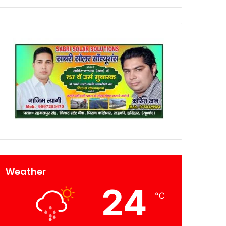
Weather
24
℃