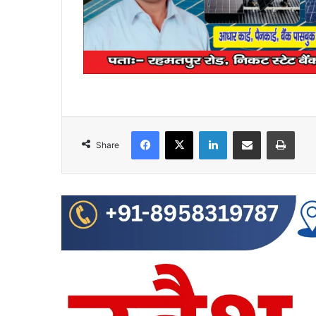
Facebook
X
LinkedIn
Share via Email
Print
Share