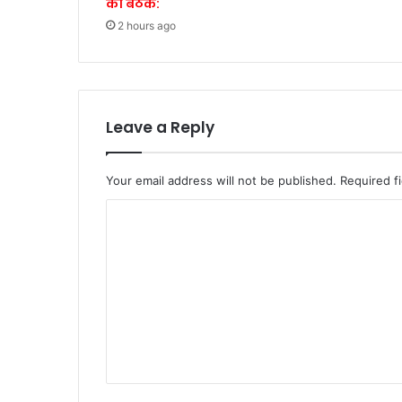
की बैठक:
2 hours ago
Leave a Reply
Your email address will not be published.
Required f
C
o
m
m
e
n
t
*