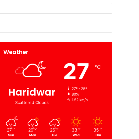
Weather
27
℃
Haridwar
27º - 25º
80%
1.52 km/h
Scattered Clouds
27
29
26
33
35
℃
℃
℃
℃
℃
Sun
Mon
Tue
Wed
Thu