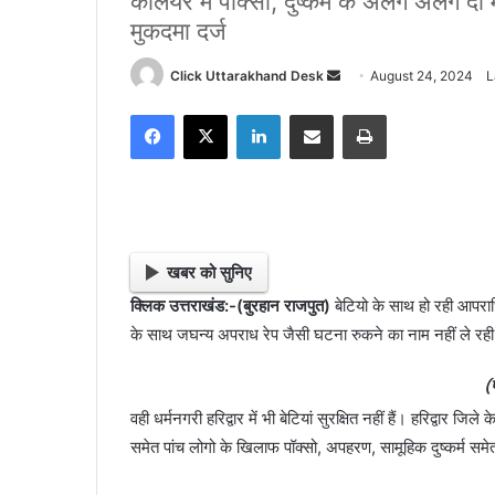
कलियर में पॉक्सो, दुष्कर्म के अलग अलग दो
मुकदमा दर्ज
Click Uttarakhand Desk
S
August 24, 2024
L
e
Facebook
X
LinkedIn
Share via Email
Print
n
d
a
n
e
m
खबर को सुनिए
a
क्लिक उत्तराखंड:-(बुरहान राजपुत)
बेटियो के साथ हो रही आपरा
i
के साथ जघन्य अपराध रेप जैसी घटना रुकने का नाम नहीं ले रही 
l
(
वही धर्मनगरी हरिद्वार में भी बेटियां सुरक्षित नहीं हैं। हरिद्वार ज
समेत पांच लोगो के खिलाफ पॉक्सो, अपहरण, सामूहिक दुष्कर्म समेत