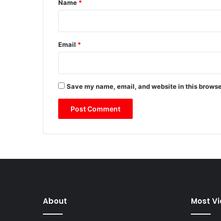
Name
*
Email
*
Save my name, email, and website in this browse
About
Most V