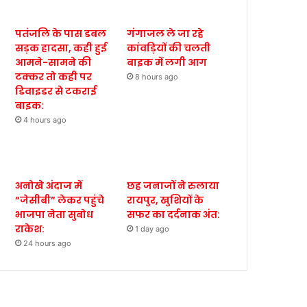
पतंजलि के पास डबल
गंगाजल ले जा रहे
सड़क हादसा, कही हुई
कांवड़ियों की चलती
आमने-सामने की
बाइक में लगी आग
टक्कर तो कही पर
8 hours ago
डिवाइडर से टकराई
बाइक:
4 hours ago
अनोखे अंदाज में
छह जनाजों ने रुलाया
“जेसीबी” लेकर पहुंचे
रायपुर, खुशियों के
भाजपा नेता सुबोध
सफर का दर्दनाक अंत:
राकेश:
1 day ago
24 hours ago