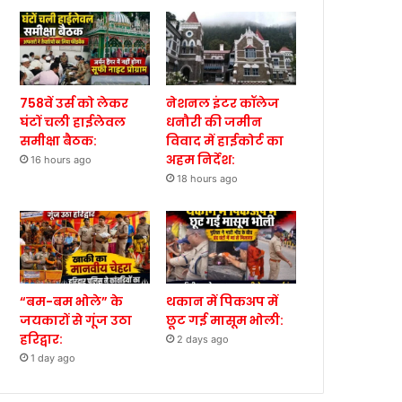
758वें उर्स को लेकर
नेशनल इंटर कॉलेज
घंटों चली हाईलेवल
धनौरी की जमीन
समीक्षा बैठक:
विवाद में हाईकोर्ट का
अहम निर्देश:
16 hours ago
18 hours ago
“बम-बम भोले” के
थकान में पिकअप में
जयकारों से गूंज उठा
छूट गई मासूम भोली:
हरिद्वार:
2 days ago
1 day ago