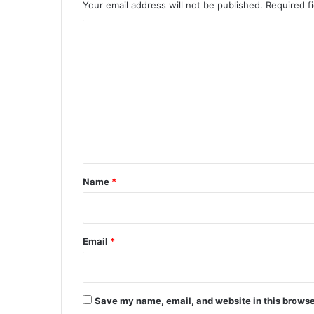
Your email address will not be published.
Required f
C
o
m
m
e
n
t
*
Name
*
Email
*
Save my name, email, and website in this browse