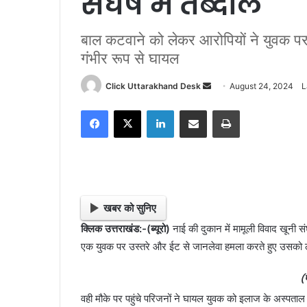
संघर्ष में तब्दील
बाल कटवाने को लेकर आरोपियों ने युवक प
गंभीर रूप से घायल
Click Uttarakhand Desk
S
August 24, 2024
L
e
Facebook
X
LinkedIn
Share via Email
Print
n
d
a
n
e
m
खबर को सुनिए
a
क्लिक उत्तराखंड:-(ब्यूरो)
नाई की दुकान में मामूली विवाद खूनी सं
i
एक युवक पर उस्तरे और ईट से जानलेवा हमला करते हुए उसको 
l
(
वही मौके पर पहुंचे परिजनों ने घायल युवक को इलाज के अस्पताल भर