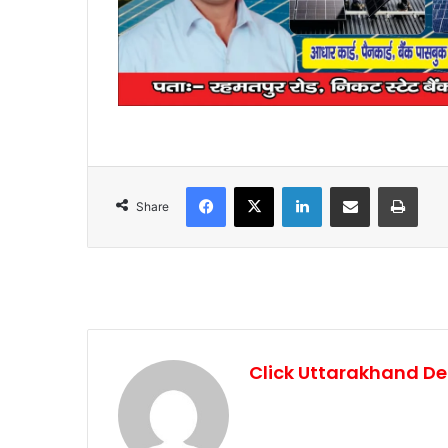
Facebook
X
LinkedIn
Share via Email
Print
Share
Click Uttarakhand De