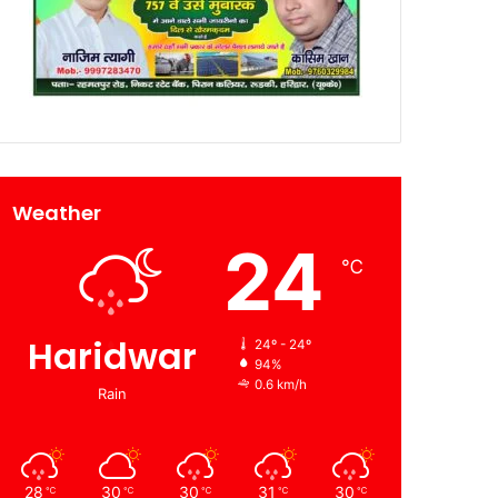
Weather
24
℃
Haridwar
24º - 24º
94%
0.6 km/h
Rain
28
30
30
31
30
℃
℃
℃
℃
℃