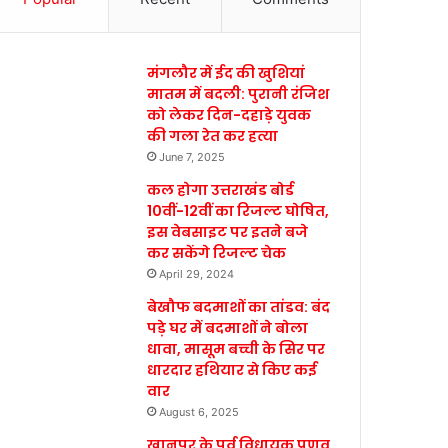
मंगलौर में ईद की खुशियां
मातम में बदली: पुरानी रंजिश
को लेकर दिन-दहाड़े युवक
की गला रेत कर हत्या
June 7, 2025
कल होगा उत्तराखंड बोर्ड
10वीं-12वीं का रिजल्ट घोषित,
इस वेबसाइट पर इतने बजे
कर सकेंगे रिजल्ट चेक
April 29, 2024
बेखौफ बदमाशों का तांडव: बंद
पड़े घर में बदमाशों ने बोला
धावा, मासूम बच्ची के सिर पर
धारदार हथियार से किए कई
वार
August 6, 2025
खानपुर के पूर्व विधायक प्रणव