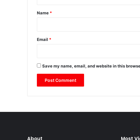
t
*
Name
*
Email
*
Save my name, email, and website in this browse
About
Most V