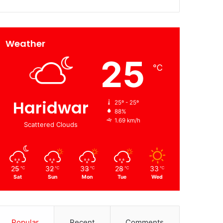
Weather
25
℃
Haridwar
25º - 25º
88%
1.69 km/h
Scattered Clouds
25
32
33
28
33
℃
℃
℃
℃
℃
Sat
Sun
Mon
Tue
Wed
Popular
Recent
Comments