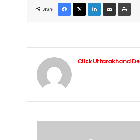
Facebook
X
LinkedIn
Share via Email
Print
Share
Click Uttarakhand De