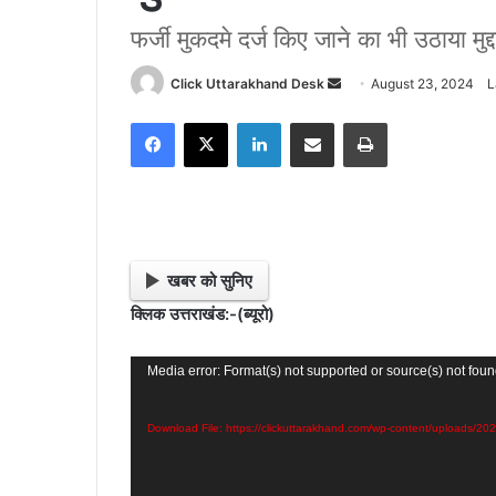
फर्जी मुकदमे दर्ज किए जाने का भी उठाया मुद
Click Uttarakhand Desk
S
August 23, 2024
L
e
Facebook
X
LinkedIn
Share via Email
Print
n
d
a
n
e
m
खबर को सुनिए
a
क्लिक उत्तराखंड:-(ब्यूरो)
i
l
Video
Media error: Format(s) not supported or source(s) not fou
Player
Download File: https://clickuttarakhand.com/wp-content/upload