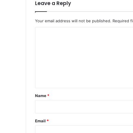
Leave a Reply
Your email address will not be published.
Required f
C
o
m
m
e
n
t
*
Name
*
Email
*