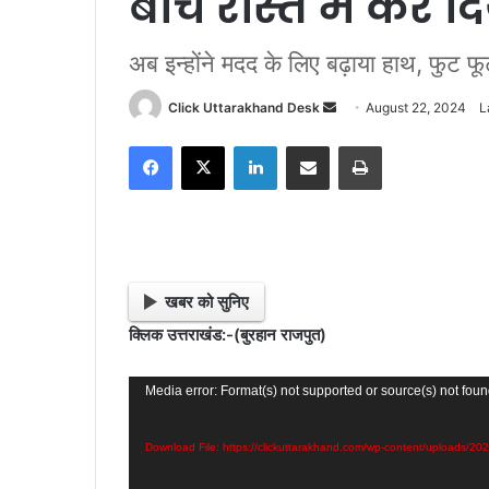
बीच रास्ते में कर द
अब इन्होंने मदद के लिए बढ़ाया हाथ, फुट फू
Click Uttarakhand Desk
S
August 22, 2024
L
e
Facebook
X
LinkedIn
Share via Email
Print
n
d
a
n
e
m
खबर को सुनिए
a
क्लिक उत्तराखंड:-(बुरहान राजपुत)
i
l
Video
Media error: Format(s) not supported or source(s) not fou
Player
Download File: https://clickuttarakhand.com/wp-content/uploads/