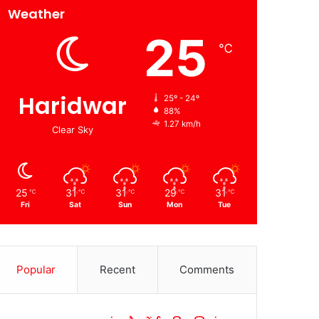
Weather
25
℃
Haridwar
25º - 24º
88%
1.27 km/h
Clear Sky
25
31
31
29
31
℃
℃
℃
℃
℃
Fri
Sat
Sun
Mon
Tue
Popular
Recent
Comments