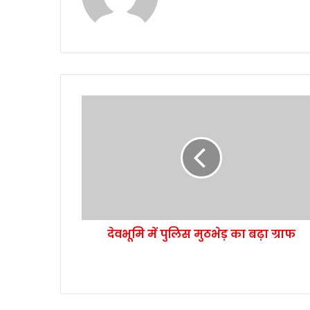
देवभूमि में पुलिस मुठभेड़ का बढ़ा ग्राफ