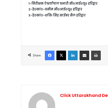
1-निरीक्षक ऐश्वर्यापाल प्रभारी सी0आई0यू0 हरिद्वार
2-हे०कां०-वसीम सी0आई0यू0 हरिद्वार
3-हे०कां०-शक्ति सिह साईबर सैल हरिद्वार
Facebook
X
LinkedIn
Share via Email
Print
Share
Click Uttarakhand De