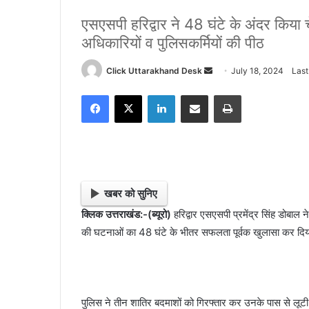
एसएसपी हरिद्वार ने 48 घंटे के अंदर किया
अधिकारियों व पुलिसकर्मियों की पीठ
Click Uttarakhand Desk
S
July 18, 2024
Last
e
Facebook
X
LinkedIn
Share via Email
Print
n
d
a
n
e
m
खबर को सुनिए
a
क्लिक उत्तराखंड:-(ब्यूरो)
हरिद्वार एसएसपी प्रमेंद्र सिंह डोबाल
i
की घटनाओं का 48 घंटे के भीतर सफलता पूर्वक खुलासा कर दिया
l
पुलिस ने तीन शातिर बदमाशों को गिरफ्तार कर उनके पास से लूटी ग