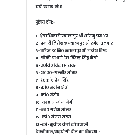
चाबी बरामद की हैं।
पुलिस टीम:-
1-क्षेत्राधिकारी ज्वालापुर श्री शांतनु पराशर
2-प्रभारी निरीक्षक ज्वालापुर श्री रमेश तनवार
3-वरिष्ठ उ०नि० ज्वालापुर श्री राजेश बिष्ट
4-चौकी प्रभारी रेल विरेन्द्र सिह नेगी
5-उ०नि० विकास रावत
6-अ०उ०-गम्भीर तोमर
7-हे०कां० प्रेम सिंह
8-कां० नवीन क्षेत्री
9-कां० संदीप
10-कां० आलोक नेगी
11-कां० गणेश तोमर
12-कां० संजय रावत
13-कां-सुनील नेगी कोतवाली
टैक्नीकल/सहयोगी टीम का विवरण:-