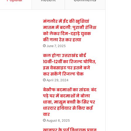
मंगलौर में ईद की खुशियां
मातम में बदली: पुरानी रंजिश
को लेकर दिन-दहाड़े युवक
की गला रेत कर हत्या
June 7, 2025
कल होगा उत्तराखंड बोर्ड
10वीं-12वीं का रिजल्ट घोषित,
इस वेबसाइट पर इतने बजे
कर सकेंगे रिजल्ट चेक
April 29, 2024
बेखौफ बदमाशों का तांडव: बंद
पड़े घर में बदमाशों ने बोला
धावा, मासूम बच्ची के सिर पर
धारदार हथियार से किए कई
वार
August 6, 2025
खानपुर के पूर्व विधायक प्रणव