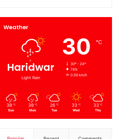
Weather
30
℃
Haridwar
30º - 24º
78%
0.59 km/h
Light Rain
30
30
26
33
33
℃
℃
℃
℃
℃
Sun
Mon
Tue
Wed
Thu
Popular
Recent
Comments