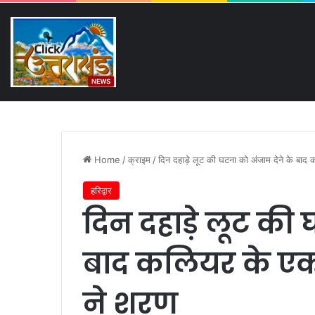
Sunday, August 9 2026
Breaking News
अनोखे अंदाज में “जेसीबी” लेकर पह
Home
/
क्राइम
/
दिन दहाड़े लूट की घटना को अंजाम देने के बाद 
हरिद्वार
दिन दहाड़े लूट की 
बाद कलियर के एक ह
ने शरण