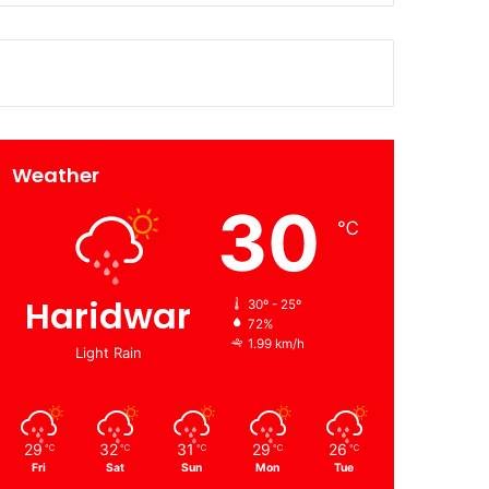
Weather
30
℃
Haridwar
30º - 25º
72%
1.99 km/h
Light Rain
29
32
31
29
26
℃
℃
℃
℃
℃
Fri
Sat
Sun
Mon
Tue