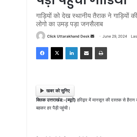
गाड़ियों को देख स्थानीय तैराक ने गाड़ियों
लोगो का उमड़ पड़ा जनसैलाब
Click Uttarakhand Desk
S
June 29, 2024
Las
e
Facebook
X
LinkedIn
Share via Email
Print
n
d
a
n
e
m
खबर को सुनिए
a
क्लिक उत्तराखंड:-(ब्यूरो)
हरिद्वार में मानसून की दस्तक से हैरान क
i
बहकर हर पैड़ी पहुंची।
l