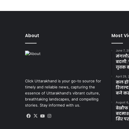
About
Most V
June 7, 2
मंगलौर 
बदली: 
युवक क
April 29,
Click Uttarakhand is your go-to source for
कल होगा
timely and reliable news, capturing the
रिजल्ट
बजे कर
essence of Uttarakhand's vibrant culture,
breathtaking landscapes, and compelling
August 6
stories. Stay informed with us.
बेखौफ ब
बदमाशों
Facebook
X
YouTube
Instagram
सिर पर