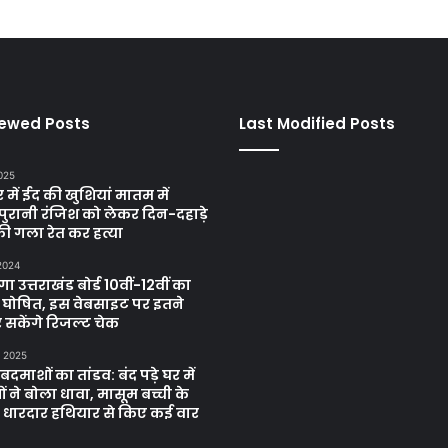
iewed Posts
Last Modified Posts
025
में ईद की खुशियां मातम में
पुरानी रंजिश को लेकर दिन-दहाड़े
ी गला रेत कर हत्या
 2024
 उत्तराखंड बोर्ड 10वीं-12वीं का
 घोषित, इस वेबसाइट पर इतने
 सकेंगे रिजल्ट चेक
, 2025
दमाशों का तांडव: बंद पड़े घर में
 ने बोला धावा, मासूम बच्ची के
 धारदार हथियार से किए कई वार