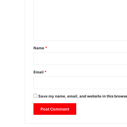
m
m
e
n
t
*
Name
*
Email
*
Save my name, email, and website in this browse