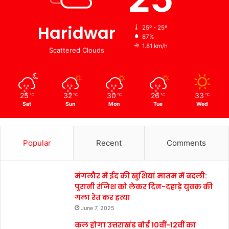
Haridwar
25º - 25º
87%
1.81 km/h
Scattered Clouds
25
32
30
26
33
℃
℃
℃
℃
℃
Sat
Sun
Mon
Tue
Wed
Popular
Recent
Comments
मंगलौर में ईद की खुशियां मातम में बदली:
पुरानी रंजिश को लेकर दिन-दहाड़े युवक की
गला रेत कर हत्या
June 7, 2025
कल होगा उत्तराखंड बोर्ड 10वीं-12वीं का