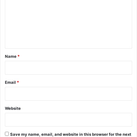
m
m
e
n
t
*
Name
*
Email
*
Website
Save my name, email, and website in this browser for the next