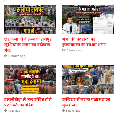
छह जनाजों ने रुलाया रायपुर,
गंगा की बदहाली पर
खुशियों के सफर का दर्दनाक
कृष्णकान्त के पत्र का असर:
अंत:
16 hours ago
13 hours ago
इमलीखेड़ा में जल खंडित होने
कलियर में गरजा प्रशासन का
पर भड़के कांवड़िए:
बुलडोजर:
1 day ago
2 days ago