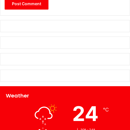
Weather
24
℃
30º - 24º