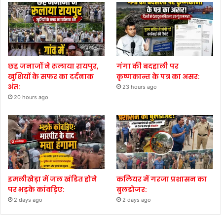
छह जनाजों ने रुलाया रायपुर,
गंगा की बदहाली पर
खुशियों के सफर का दर्दनाक
कृष्णकान्त के पत्र का असर:
अंत:
23 hours ago
20 hours ago
इमलीखेड़ा में जल खंडित होने
कलियर में गरजा प्रशासन का
पर भड़के कांवड़िए:
बुलडोजर:
2 days ago
2 days ago