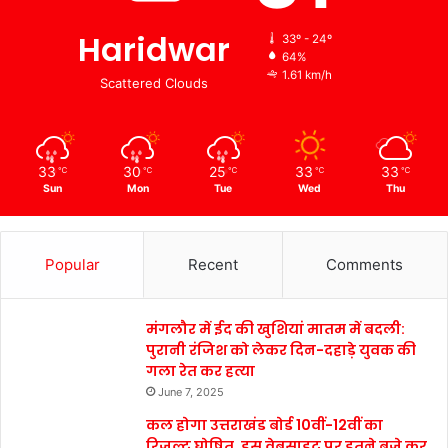
Haridwar
33º - 24º
64%
1.61 km/h
Scattered Clouds
33
30
25
33
33
℃
℃
℃
℃
℃
Sun
Mon
Tue
Wed
Thu
Popular
Recent
Comments
मंगलौर में ईद की खुशियां मातम में बदली:
पुरानी रंजिश को लेकर दिन-दहाड़े युवक की
गला रेत कर हत्या
June 7, 2025
कल होगा उत्तराखंड बोर्ड 10वीं-12वीं का
रिजल्ट घोषित, इस वेबसाइट पर इतने बजे कर