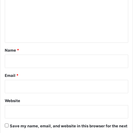
m
m
e
n
t
*
Name
*
Email
*
Website
Save my name, email, and website in this browser for the next