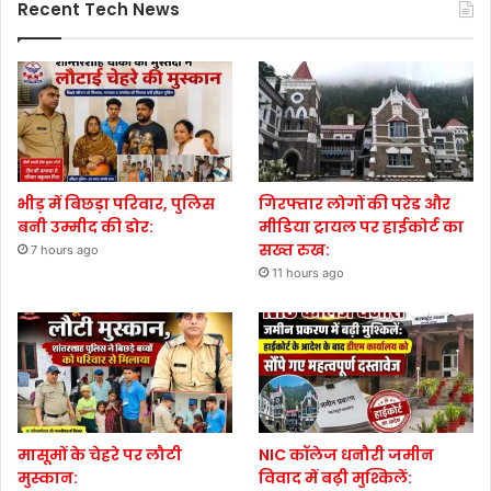
Recent Tech News
भीड़ में बिछड़ा परिवार, पुलिस
गिरफ्तार लोगों की परेड और
बनी उम्मीद की डोर:
मीडिया ट्रायल पर हाईकोर्ट का
सख्त रुख:
7 hours ago
11 hours ago
मासूमों के चेहरे पर लौटी
NIC कॉलेज धनौरी जमीन
मुस्कान:
विवाद में बढ़ी मुश्किलें: