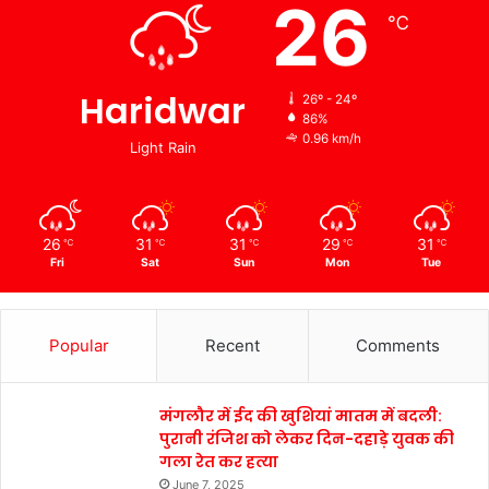
26
℃
Haridwar
26º - 24º
86%
0.96 km/h
Light Rain
26
31
31
29
31
℃
℃
℃
℃
℃
Fri
Sat
Sun
Mon
Tue
Popular
Recent
Comments
मंगलौर में ईद की खुशियां मातम में बदली:
पुरानी रंजिश को लेकर दिन-दहाड़े युवक की
गला रेत कर हत्या
June 7, 2025