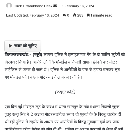
Click Uttarakhand Desk
S
February 16, 2024
e
Last Updated: February 16, 2024
0
283
1 minute read
n
d
a
n
खबर को सुनिए
e
क्लिकउत्तराखंड:- (ब्यूरो)
लक्सर पुलिस ने झप्पट्टामार गैंग के दो शातिर लुटेरों को
m
गिरफ्तार किया है। आरोपी लोगों के मोबाईल व किमती सामान छीनने कर मोटर
a
i
साईकिल से फरार हो जाते थे। पुलिस ने आरोपितों के पास से झपटा मारकर लूट
l
गए मोबाइल फोन व एक मोटरसाइकिल बरामद की है।
(फाइल फोटो)
एक दिन पूर्व मोबाइल लूट के संबंध में थाना खानपुर के गांव मथाना निवासी सूरत
पुत्र रहतु सिंह ने 2 अज्ञात मोटरसाइकिल सवार दो युवको के के विरुद्ध तहरीर दी
थी वहीं पुलिस ने तहरीर के आधार पर आरोपियों के विरुद्ध मुकदमा दर्ज कर जांच
उपनिरीक्षक हरीश गैरोल को सौप दी थी। पुलिस के अथक प्रयासों से क्षेत्र में लगें