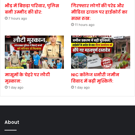
भीड़ में बिछड़ा परिवार, पुलिस
गिरफ्तार लोगों की परेड और
बनी उम्मीद की डोर:
मीडिया ट्रायल पर हाईकोर्ट का
सख्त रुख:
7 hours ago
11 hours ago
मासूमों के चेहरे पर लौटी
NIC कॉलेज धनौरी जमीन
मुस्कान:
विवाद में बढ़ी मुश्किलें:
1 day ago
1 day ago
About