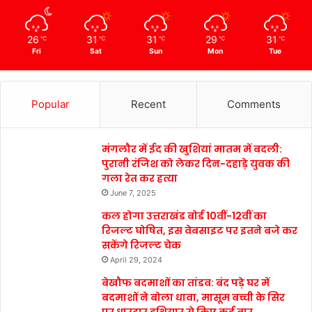
26
31
31
29
31
℃
℃
℃
℃
℃
Fri
Sat
Sun
Mon
Tue
Popular
Recent
Comments
मंगलौर में ईद की खुशियां मातम में बदली:
पुरानी रंजिश को लेकर दिन-दहाड़े युवक की
गला रेत कर हत्या
June 7, 2025
कल होगा उत्तराखंड बोर्ड 10वीं-12वीं का
रिजल्ट घोषित, इस वेबसाइट पर इतने बजे कर
सकेंगे रिजल्ट चेक
April 29, 2024
बेखौफ बदमाशों का तांडव: बंद पड़े घर में
बदमाशों ने बोला धावा, मासूम बच्ची के सिर
पर धारदार हथियार से किए कई वार