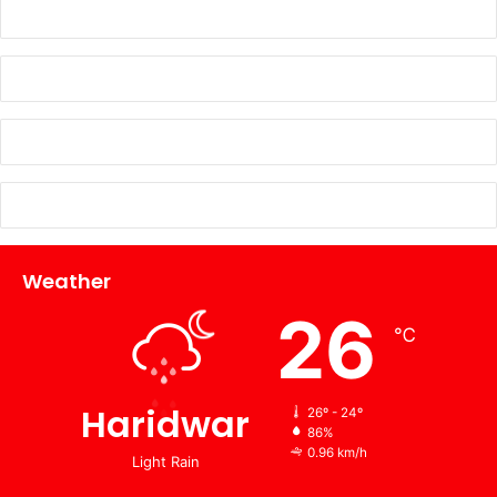
Weather
26
℃
Haridwar
26º - 24º
86%
0.96 km/h
Light Rain