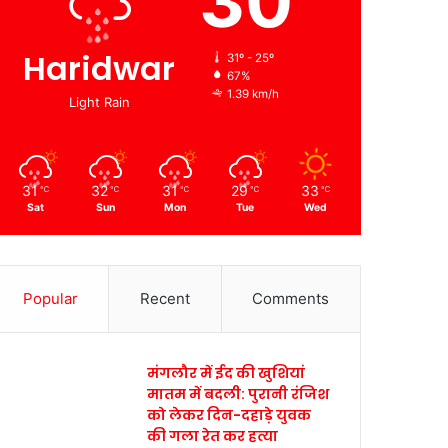
30
Haridwar
31º - 25º
67%
1.39 km/h
Light Rain
31
32
31
29
33
℃
℃
℃
℃
℃
Sat
Sun
Mon
Tue
Wed
Popular
Recent
Comments
मंगलौर में ईद की खुशियां
मातम में बदली: पुरानी रंजिश
को लेकर दिन-दहाड़े युवक
की गला रेत कर हत्या