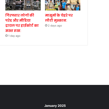
गिरफ्तार लोगों की
मासूमों के चेहरे पर
परेड और मीडिया
लौटी मुस्कान:
ट्रायल पर हाईकोर्ट का
2 days ago
सख्त रुख:
1 day ago
January 2025