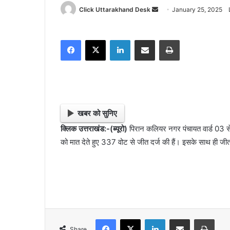
Click Uttarakhand Desk
S
January 25, 2025
e
n
Facebook
X
LinkedIn
Share via Email
Print
d
a
n
e
m
a
खबर को सुनिए
i
क्लिक उत्तराखंड:-(ब्यूरो)
पिरान कलियर नगर पंचायत वार्ड 03 से स
l
को मात देते हुए 337 वोट से जीत दर्ज की हैं। इसके साथ ही ज
Facebook
X
LinkedIn
Share via Email
Print
Share