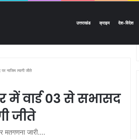
उत्तराखंड
क्राइम
देश-विदेश
नी उम्मीद की डोर:
पर नाजिम त्यागी जीते
में वार्ड 03 से सभासद
ी जीते
पर मतगणना जारी....