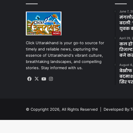
June 7, 2
मंगलौर 
बदली: 
युवक क
April 29,
Click Uttarakhand is your go-to source for
कल होगा
timely and reliable news, capturing the
रिजल्ट
बजे कर
essence of Uttarakhand's vibrant culture,
breathtaking landscapes, and compelling
August 6
stories. Stay informed with us.
बेखौफ ब
बदमाशों
Facebook
X
YouTube
Instagram
सिर पर
© Copyright 2026, All Rights Reserved | Developed By:
T