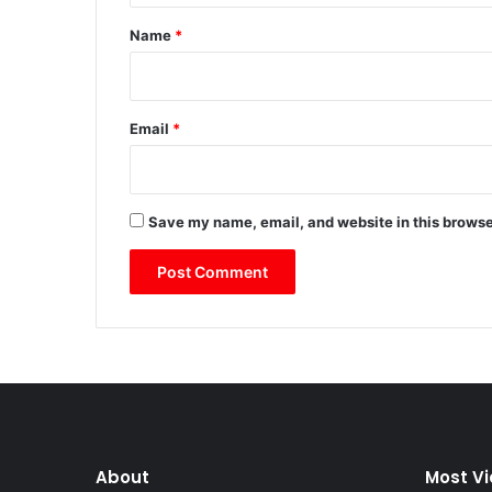
*
Name
*
Email
*
Save my name, email, and website in this browse
About
Most V