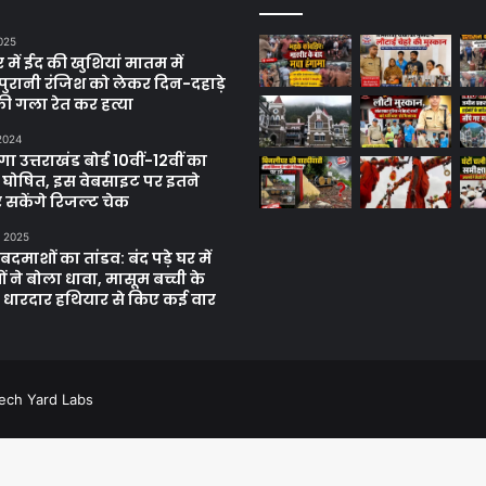
025
में ईद की खुशियां मातम में
पुरानी रंजिश को लेकर दिन-दहाड़े
ी गला रेत कर हत्या
 2024
 उत्तराखंड बोर्ड 10वीं-12वीं का
 घोषित, इस वेबसाइट पर इतने
 सकेंगे रिजल्ट चेक
, 2025
दमाशों का तांडव: बंद पड़े घर में
 ने बोला धावा, मासूम बच्ची के
 धारदार हथियार से किए कई वार
ech Yard Labs