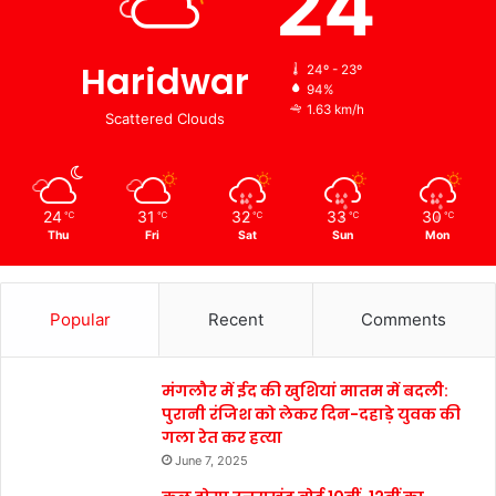
24
Haridwar
24º - 23º
94%
1.63 km/h
Scattered Clouds
24
31
32
33
30
℃
℃
℃
℃
℃
Thu
Fri
Sat
Sun
Mon
Popular
Recent
Comments
मंगलौर में ईद की खुशियां मातम में बदली:
पुरानी रंजिश को लेकर दिन-दहाड़े युवक की
गला रेत कर हत्या
June 7, 2025