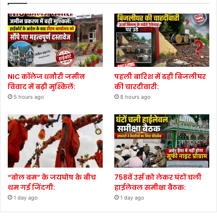
NIC कॉलेज धनौरी जमीन
पहली बारिश में ढही बिजलीघर
विवाद में बढ़ी मुश्किलें:
की चारदीवारी:
5 hours ago
8 hours ago
“बोल बम” के जयघोष के बीच
758वें उर्स को लेकर घंटों चली
थम गई जिंदगी:
हाईलेवल समीक्षा बैठक:
1 day ago
1 day ago