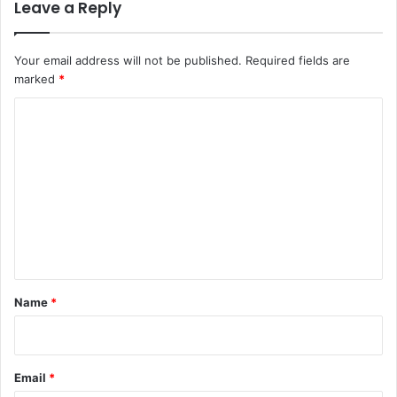
Leave a Reply
Your email address will not be published.
Required fields are
marked
*
C
o
m
m
e
n
t
*
Name
*
Email
*