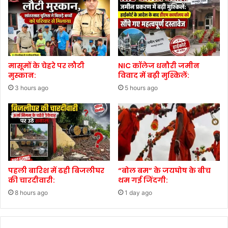
मासूमों के चेहरे पर लौटी
NIC कॉलेज धनौरी जमीन
मुस्कान:
विवाद में बढ़ी मुश्किलें:
3 hours ago
5 hours ago
पहली बारिश में ढही बिजलीघर
“बोल बम” के जयघोष के बीच
की चारदीवारी:
थम गई जिंदगी:
8 hours ago
1 day ago