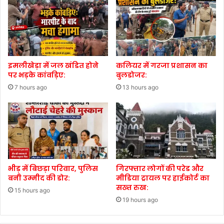
इमलीखेड़ा में जल खंडित होने
कलियर में गरजा प्रशासन का
पर भड़के कांवड़िए:
बुलडोजर:
7 hours ago
13 hours ago
भीड़ में बिछड़ा परिवार, पुलिस
गिरफ्तार लोगों की परेड और
बनी उम्मीद की डोर:
मीडिया ट्रायल पर हाईकोर्ट का
सख्त रुख:
15 hours ago
19 hours ago