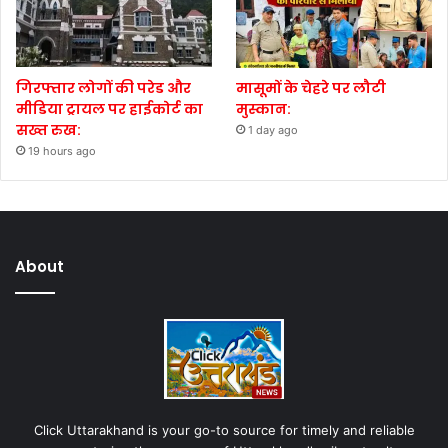
गिरफ्तार लोगों की परेड और
मासूमों के चेहरे पर लौटी
मीडिया ट्रायल पर हाईकोर्ट का
मुस्कान:
सख्त रुख:
1 day ago
19 hours ago
About
Click Uttarakhand is your go-to source for timely and reliable