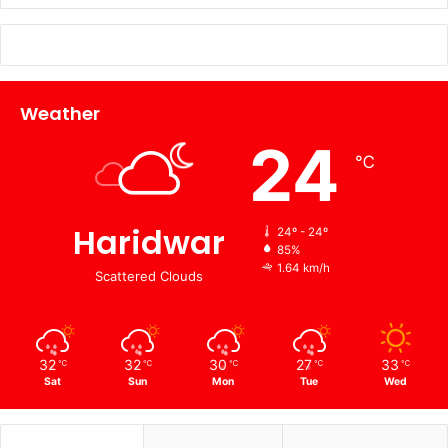
Weather
24
℃
Haridwar
24º - 24º
85%
1.64 km/h
Scattered Clouds
32
32
30
27
33
℃
℃
℃
℃
℃
Sat
Sun
Mon
Tue
Wed