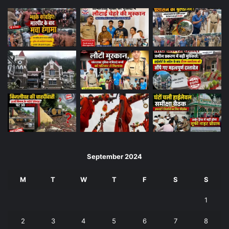
September 2024
M
T
W
T
F
S
S
1
2
3
4
5
6
7
8