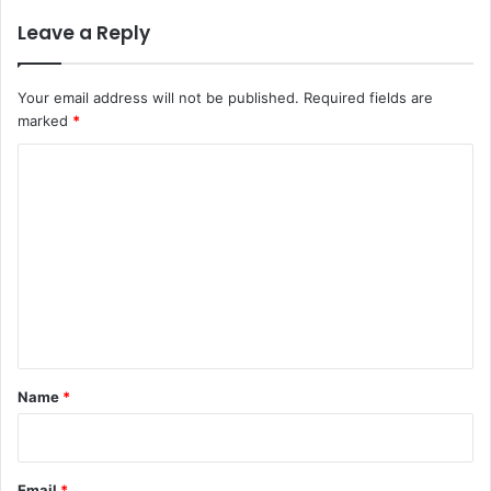
Leave a Reply
Your email address will not be published.
Required fields are
marked
*
C
o
m
m
e
n
t
*
Name
*
Email
*