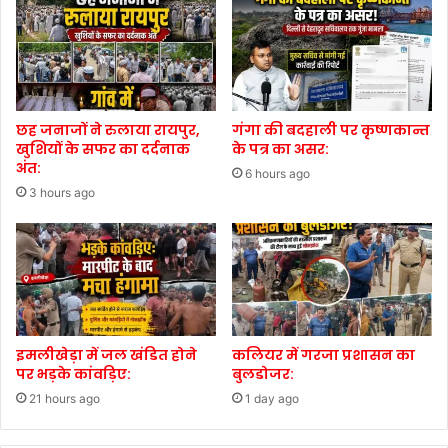
छह जनाजों ने रुलाया रायपुर,
गंगा की बदहाली पर कृष्णकान्त
खुशियों के सफर का दर्दनाक
के पत्र का असर:
अंत:
6 hours ago
3 hours ago
इमलीखेड़ा में जल खंडित होने
कलियर में गरजा प्रशासन का
पर भड़के कांवड़िए:
बुलडोजर:
21 hours ago
1 day ago