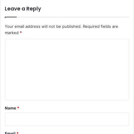
Leave a Reply
Your email address will not be published.
Required fields are
marked
*
C
o
m
m
e
n
t
*
Name
*
Email
*