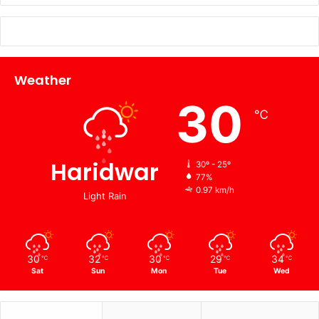
Weather
30
℃
Haridwar
30º - 25º
77%
0.97 km/h
Light Rain
30
32
30
29
34
℃
℃
℃
℃
℃
Sat
Sun
Mon
Tue
Wed