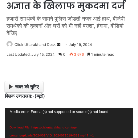
अज्ञात के खिलाफ मुकदमा दर्ज
हजारों समर्थकों के सामने पुलिस जोडती नजर आई हाथ, बीजेपी
समर्थको की दुकानों और घरों को भी नही बख्शा, हंगामा, वीडियो
देखिए
Click Uttarakhand Desk
S
July 15, 2024
e
Last Updated: July 15, 2024
0
3,676
1 minute read
n
d
a
n
खबर को सुनिए
e
क्लिक उत्तराखंड:-(ब्यूरो)
m
a
Video
i
Media error: Format(s) not supported or source(s) not found
l
Player
Download File: https://clickuttarakhand.com/wp-
content/uploads/2024/07/VID_20240715194321.mp4?_=1