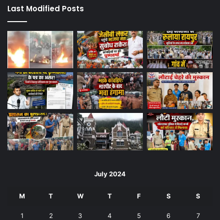
Last Modified Posts
July 2024
M
T
W
T
F
S
S
1
2
3
4
5
6
7