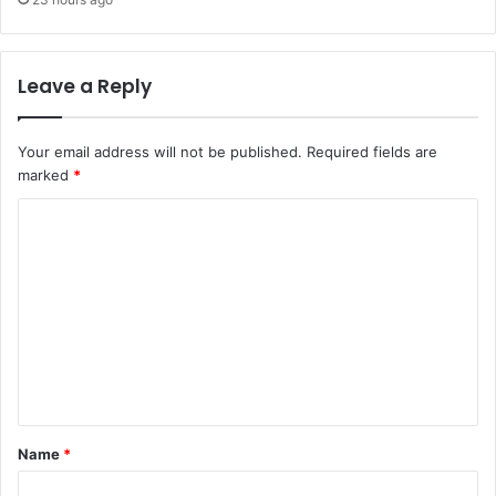
Leave a Reply
Your email address will not be published.
Required fields are
marked
*
C
o
m
m
e
n
t
*
Name
*