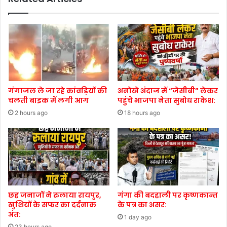
गंगाजल ले जा रहे कांवड़ियों की
अनोखे अंदाज में “जेसीबी” लेकर
चलती बाइक में लगी आग
पहुंचे भाजपा नेता सुबोध राकेश:
2 hours ago
18 hours ago
छह जनाजों ने रुलाया रायपुर,
गंगा की बदहाली पर कृष्णकान्त
खुशियों के सफर का दर्दनाक
के पत्र का असर:
अंत:
1 day ago
23 hours ago