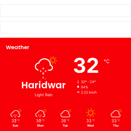
Weather
32
℃
Haridwar
32º - 24º
64%
2.22 km/h
Light Rain
32
30
26
33
33
℃
℃
℃
℃
℃
Sun
Mon
Tue
Wed
Thu