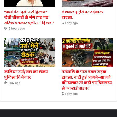
“अलविदा पुनीत रोहिल्ला”
नेशनल हाईवे पर दर्दनाक
लंबी बीमारी से जंग हार गए
हादसा:
वरिष्ठ पत्रकार पुनीत रोहिल्ला:
1 day ago
15 hours ago
कलियर उर्स/मेले को लेकर
पतंजलि के पास डबल सड़क
पुलिस की बैठक:
हादसा, कही हुई आमने-सामने
की टक्कर तो कही पर डिवाइडर
1 day ago
से टकराई बाइक:
1 day ago