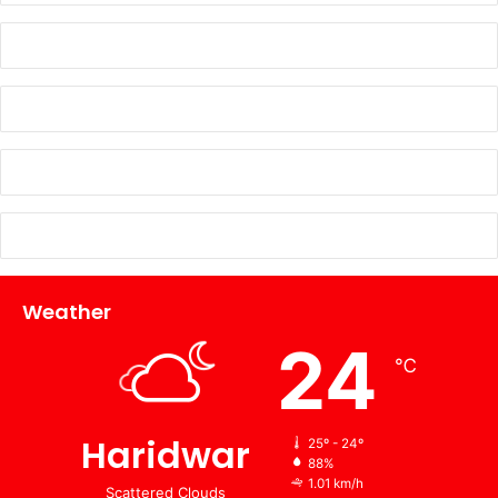
Weather
24
℃
Haridwar
25º - 24º
88%
1.01 km/h
Scattered Clouds