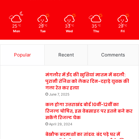
25
29
33
35
29
℃
℃
℃
℃
℃
Mon
Tue
Wed
Thu
Fri
Popular
Recent
Comments
मंगलौर में ईद की खुशियां मातम में बदली:
पुरानी रंजिश को लेकर दिन-दहाड़े युवक की
गला रेत कर हत्या
June 7, 2025
कल होगा उत्तराखंड बोर्ड 10वीं-12वीं का
रिजल्ट घोषित, इस वेबसाइट पर इतने बजे कर
सकेंगे रिजल्ट चेक
April 29, 2024
बेखौफ बदमाशों का तांडव: बंद पड़े घर में