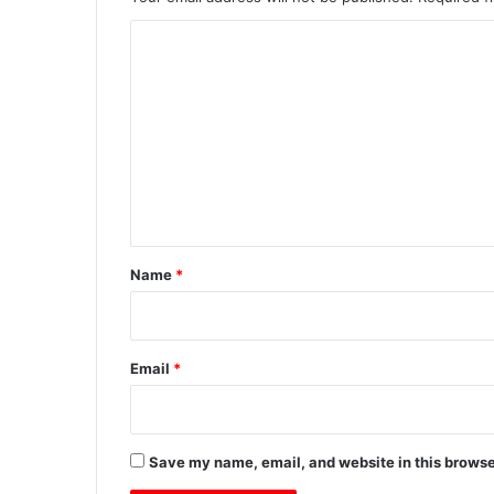
C
o
m
m
e
n
t
*
Name
*
Email
*
Save my name, email, and website in this browse