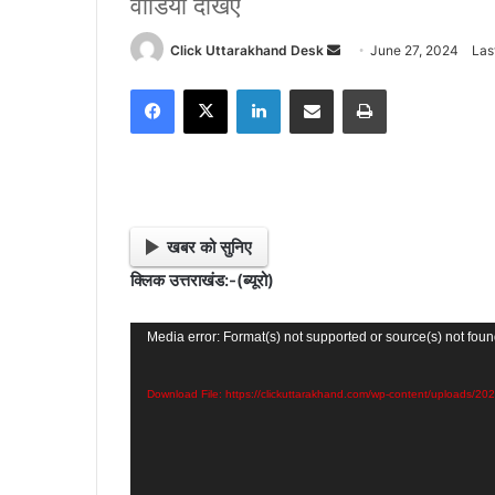
वीडियो देखिए
Click Uttarakhand Desk
S
June 27, 2024
Las
e
Facebook
X
LinkedIn
Share via Email
Print
n
d
a
n
e
m
खबर को सुनिए
a
क्लिक उत्तराखंड:-(ब्यूरो)
i
l
Video
Media error: Format(s) not supported or source(s) not fou
Player
Download File: https://clickuttarakhand.com/wp-content/uploads