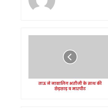
ताऊ ने नाबालिग भतीजी के साथ की
छेड़छाड़ व मारपीट