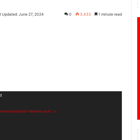
t Updated: June 27, 2024
0
3,433
1 minute read
nd
/2024/06/VID-20240627-WA0000.mp4?_=1