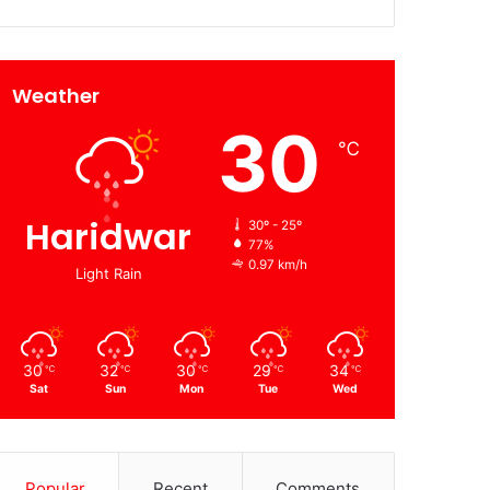
Weather
30
℃
Haridwar
30º - 25º
77%
0.97 km/h
Light Rain
30
32
30
29
34
℃
℃
℃
℃
℃
Sat
Sun
Mon
Tue
Wed
Popular
Recent
Comments