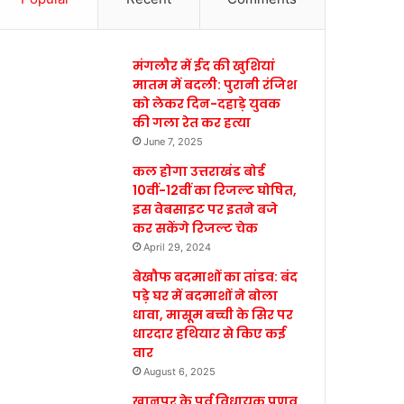
मंगलौर में ईद की खुशियां
मातम में बदली: पुरानी रंजिश
को लेकर दिन-दहाड़े युवक
की गला रेत कर हत्या
June 7, 2025
कल होगा उत्तराखंड बोर्ड
10वीं-12वीं का रिजल्ट घोषित,
इस वेबसाइट पर इतने बजे
कर सकेंगे रिजल्ट चेक
April 29, 2024
बेखौफ बदमाशों का तांडव: बंद
पड़े घर में बदमाशों ने बोला
धावा, मासूम बच्ची के सिर पर
धारदार हथियार से किए कई
वार
August 6, 2025
खानपुर के पूर्व विधायक प्रणव