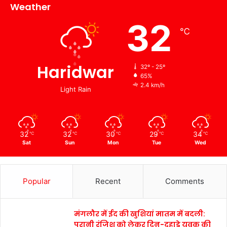
Weather
32
℃
Haridwar
32º - 25º
65%
2.4 km/h
Light Rain
32
32
30
29
34
℃
℃
℃
℃
℃
Sat
Sun
Mon
Tue
Wed
Popular
Recent
Comments
मंगलौर में ईद की खुशियां मातम में बदली:
पुरानी रंजिश को लेकर दिन-दहाड़े युवक की