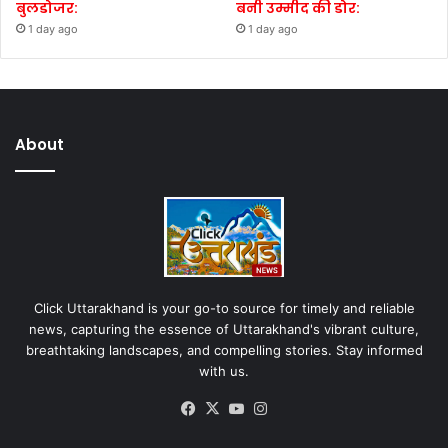
बुलडोजर:
बनी उम्मीद की डोर:
1 day ago
1 day ago
About
Click Uttarakhand is your go-to source for timely and reliable
news, capturing the essence of Uttarakhand's vibrant culture,
breathtaking landscapes, and compelling stories. Stay informed
with us.
Facebook
X
YouTube
Instagram