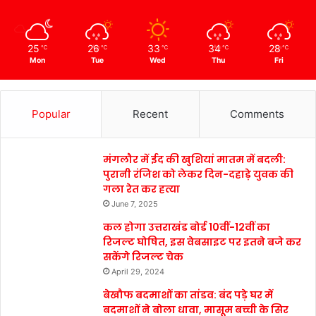
25
26
33
34
28
℃
℃
℃
℃
℃
Mon
Tue
Wed
Thu
Fri
Popular
Recent
Comments
मंगलौर में ईद की खुशियां मातम में बदली:
पुरानी रंजिश को लेकर दिन-दहाड़े युवक की
गला रेत कर हत्या
June 7, 2025
कल होगा उत्तराखंड बोर्ड 10वीं-12वीं का
रिजल्ट घोषित, इस वेबसाइट पर इतने बजे कर
सकेंगे रिजल्ट चेक
April 29, 2024
बेखौफ बदमाशों का तांडव: बंद पड़े घर में
बदमाशों ने बोला धावा, मासूम बच्ची के सिर