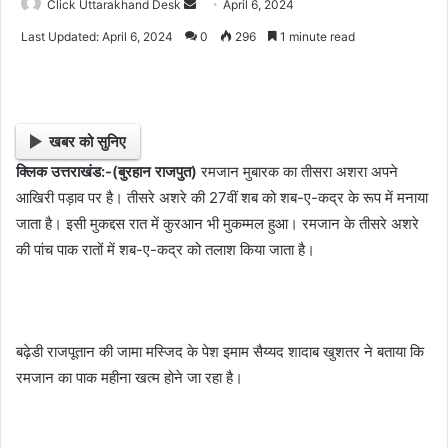
Click Uttarakhand Desk
S
April 6, 2024
e
Last Updated: April 6, 2024
0
296
1 minute read
n
d
a
n
खबर को सुनिए
e
क्लिक उत्तराखंड:-(बुरहान राजपुत)
रमजान मुबारक का तीसरा अशरा अपने
m
आखिरी पड़ाव पर है। तीसरे अशरे की 27वीं शब को शब-ए-कद्र के रूप में मनाया
a
i
जाता है। इसी मुकद्दस रात में कुरआन भी मुकम्मल हुआ। रमजान के तीसरे अशरे
l
की पांच पाक रातों में शब-ए-कद्र को तलाश किया जाता है।
बढ़ेडी राजपूतान की जामा मस्जिद के पेश इमाम सैय्यद शादाब खुशतर ने बताया कि
रमजान का पाक महीना खत्म होने जा रहा है।