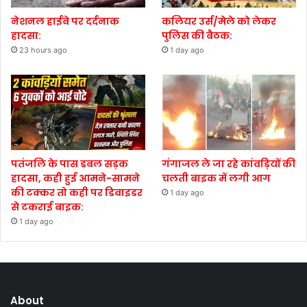
नेशनल हाईवे पर दर्दनाक
कलियर उर्स/मेले को लेकर
हादसा:
पुलिस की बैठक:
23 hours ago
1 day ago
पतंजलि के पास डबल सड़क
गंगाजल ले जा रहे कांवड़ियों की
हादसा, कही हुई आमने-सामने
चलती बाइक में लगी आग
की टक्कर तो कही पर डिवाइडर
1 day ago
से टकराई बाइक:
1 day ago
About