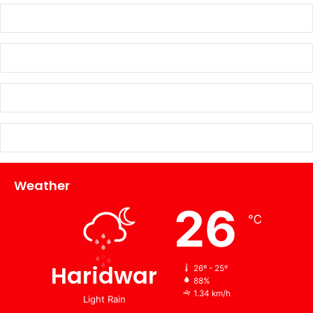
Weather
26
℃
Haridwar
26º - 25º
88%
1.34 km/h
Light Rain