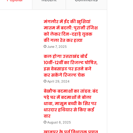
मंगलौर में ईद की खुशियां
मातम में बदली: पुरानी रंजिश
को लेकर दिन-दहाड़े युवक
की गला रेत कर हत्या
June 7, 2025
कल होगा उत्तराखंड बोर्ड
10वीं-12वीं का रिजल्ट घोषित,
इस वेबसाइट पर इतने बजे
कर सकेंगे रिजल्ट चेक
April 29, 2024
बेखौफ बदमाशों का तांडव: बंद
पड़े घर में बदमाशों ने बोला
धावा, मासूम बच्ची के सिर पर
धारदार हथियार से किए कई
वार
August 6, 2025
खानपुर के पूर्व विधायक प्रणव