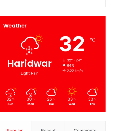
Weather
32
℃
Haridwar
32º - 24º
64%
2.22 km/h
Light Rain
32
30
26
33
33
℃
℃
℃
℃
℃
Sun
Mon
Tue
Wed
Thu
Popular
Recent
Comments