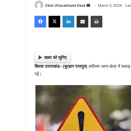
Click Uttarakhand Desk
S
March 2, 2024
Las
e
Facebook
X
LinkedIn
Share via Email
Print
n
d
a
n
e
m
खबर को सुनिए
a
क्लिक उत्तराखंड:-(बुरहान राजपुत)
कलियर थाना क्षेत्र में कावड
i
गई।
l