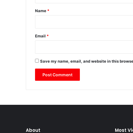
t
*
Name
*
Email
*
Save my name, email, and website in this browse
About
Most V