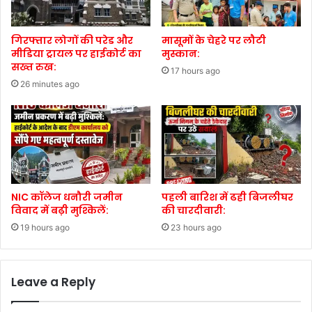
गिरफ्तार लोगों की परेड और
मासूमों के चेहरे पर लौटी
मीडिया ट्रायल पर हाईकोर्ट का
मुस्कान:
सख्त रुख:
17 hours ago
26 minutes ago
NIC कॉलेज धनौरी जमीन
पहली बारिश में ढही बिजलीघर
विवाद में बढ़ी मुश्किलें:
की चारदीवारी:
19 hours ago
23 hours ago
Leave a Reply