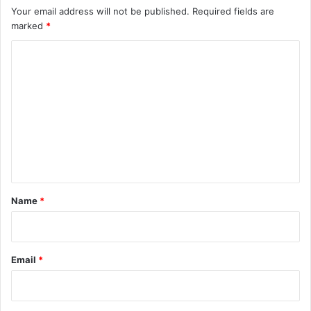
Your email address will not be published.
Required fields are
marked
*
C
o
m
m
e
n
t
*
Name
*
Email
*