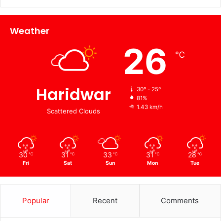
Weather
26
℃
Haridwar
30º - 25º
81%
1.43 km/h
Scattered Clouds
30
31
33
31
28
℃
℃
℃
℃
℃
Fri
Sat
Sun
Mon
Tue
Popular
Recent
Comments