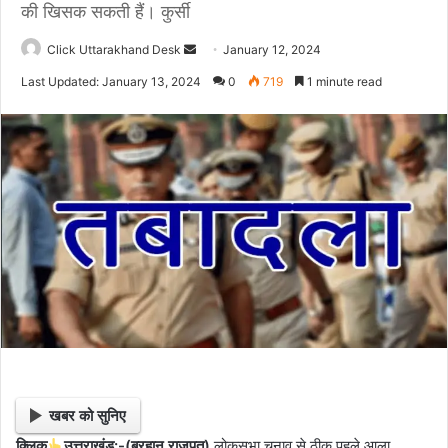
की खिसक सकती हैं। कुर्सी
Click Uttarakhand Desk
S
January 12, 2024
e
Last Updated: January 13, 2024
0
719
1 minute read
n
d
a
n
e
m
a
i
l
खबर को सुनिए
क्लिक
उत्तराखंड:-(बुरहान राजपुत)
लोकसभा चुनाव से ठीक पहले आला