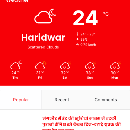
24
℃
Haridwar
24º - 23º
89%
0.79 km/h
Scattered Clouds
24
31
32
33
30
℃
℃
℃
℃
℃
Thu
Fri
Sat
Sun
Mon
Popular
Recent
Comments
मंगलौर में ईद की खुशियां मातम में बदली:
पुरानी रंजिश को लेकर दिन-दहाड़े युवक की