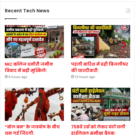
Recent Tech News
NIC कॉलेज धनौरी जमीन
पहली बारिश में ढही बिजलीघर
विवाद में बढ़ी मुश्किलें:
की चारदीवारी:
9 hours ago
13 hours ago
“बोल बम” के जयघोष के बीच
758वें उर्स को लेकर घंटों चली
थम गई जिंदगी:
हाईलेवल समीक्षा बैठक: