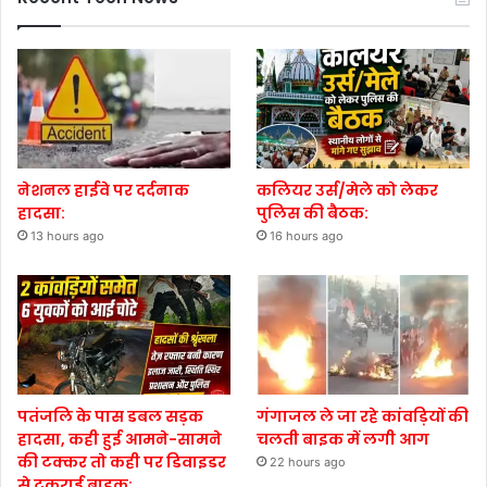
नेशनल हाईवे पर दर्दनाक
कलियर उर्स/मेले को लेकर
हादसा:
पुलिस की बैठक:
13 hours ago
16 hours ago
पतंजलि के पास डबल सड़क
गंगाजल ले जा रहे कांवड़ियों की
हादसा, कही हुई आमने-सामने
चलती बाइक में लगी आग
की टक्कर तो कही पर डिवाइडर
22 hours ago
से टकराई बाइक: