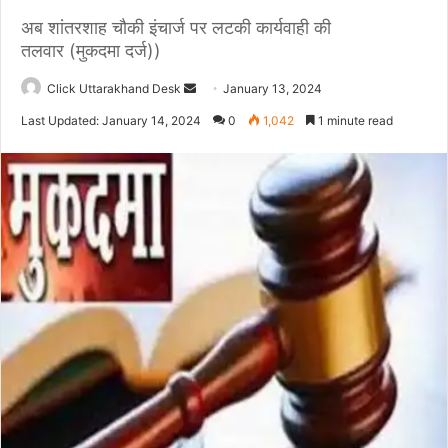
अब शांतरशाह चौकी इंचार्ज पर लटकी कार्यवाही की
तलवार (मुकदमा दर्ज))
Click Uttarakhand Desk
S
January 13, 2024
e
Last Updated: January 14, 2024
0
1,042
1 minute read
n
d
a
n
e
m
a
i
l