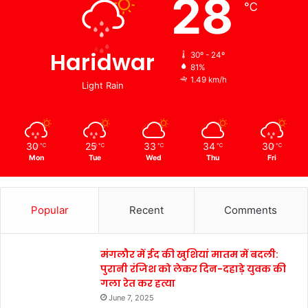
28
℃
Haridwar
30º - 24º
81%
1.49 km/h
Light Rain
30
25
33
34
30
℃
℃
℃
℃
℃
Mon
Tue
Wed
Thu
Fri
Popular
Recent
Comments
मंगलौर में ईद की खुशियां मातम में बदली:
पुरानी रंजिश को लेकर दिन-दहाड़े युवक की
गला रेत कर हत्या
June 7, 2025