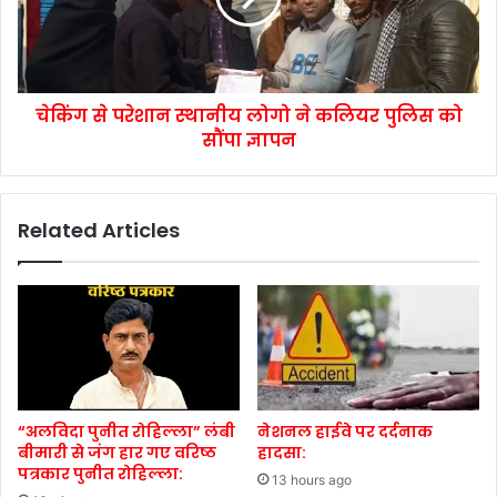
चेकिंग से परेशान स्थानीय लोगो ने कलियर पुलिस को
सौंपा ज्ञापन
Related Articles
“अलविदा पुनीत रोहिल्ला” लंबी
नेशनल हाईवे पर दर्दनाक
बीमारी से जंग हार गए वरिष्ठ
हादसा:
पत्रकार पुनीत रोहिल्ला:
13 hours ago