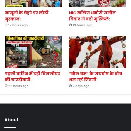
मासूमों के चेहरे पर लौटी
NIC कॉलेज धनौरी जमीन
मुस्कान:
विवाद में बढ़ी मुश्किलें:
17 hours ago
19 hours ago
पहली बारिश में ढही बिजलीघर
“बोल बम” के जयघोष के बीच
की चारदीवारी:
थम गई जिंदगी:
22 hours ago
2 days ago
About