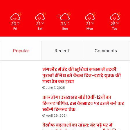
30
31
33
31
28
℃
℃
℃
℃
℃
Fri
Sat
Sun
Mon
Tue
Popular
Recent
Comments
मंगलौर में ईद की खुशियां मातम में बदली:
पुरानी रंजिश को लेकर दिन-दहाड़े युवक की
गला रेत कर हत्या
June 7, 2025
कल होगा उत्तराखंड बोर्ड 10वीं-12वीं का
रिजल्ट घोषित, इस वेबसाइट पर इतने बजे कर
सकेंगे रिजल्ट चेक
April 29, 2024
बेखौफ बदमाशों का तांडव: बंद पड़े घर में