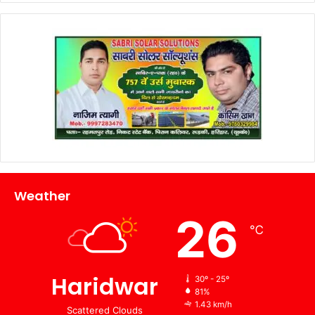
Weather
26
℃
Haridwar
30º - 25º
81%
1.43 km/h
Scattered Clouds