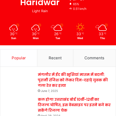
Haridwar
65%
0.51 km/h
Light Rain
30
30
26
33
33
℃
℃
℃
℃
℃
Sun
Mon
Tue
Wed
Thu
Popular
Recent
Comments
मंगलौर में ईद की खुशियां मातम में बदली:
पुरानी रंजिश को लेकर दिन-दहाड़े युवक की
गला रेत कर हत्या
June 7, 2025
कल होगा उत्तराखंड बोर्ड 10वीं-12वीं का
रिजल्ट घोषित, इस वेबसाइट पर इतने बजे कर
सकेंगे रिजल्ट चेक
April 29, 2024