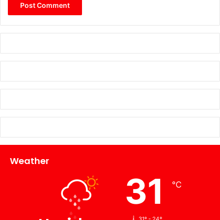
Weather
31
℃
31º - 24º