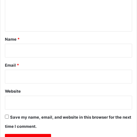
m
e
n
t
*
Name
*
Email
*
Website
Save my name, email, and website in this browser for the next
time I comment.