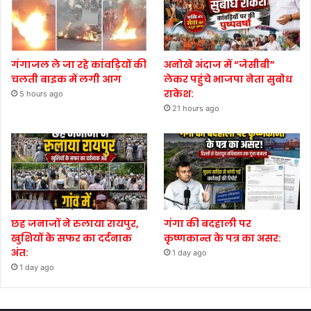
गंगाजल ले जा रहे कांवड़ियों की
अनोखे अंदाज में “जेसीबी”
चलती बाइक में लगी आग
लेकर पहुंचे भाजपा नेता सुबोध
राकेश:
5 hours ago
21 hours ago
छह जनाजों ने रुलाया रायपुर,
गंगा की बदहाली पर
खुशियों के सफर का दर्दनाक
कृष्णकान्त के पत्र का असर:
अंत:
1 day ago
1 day ago