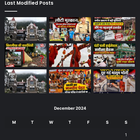
Last Modified Posts
December 2024
M
T
W
T
F
S
S
1