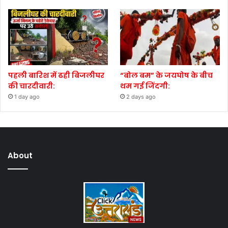
पहली बारिश में ढही बिजलीघर
“बोल बम” के जयघोष के बीच
की चारदीवारी:
थम गई जिंदगी:
1 day ago
2 days ago
About