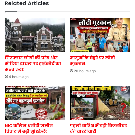
Related Articles
गिरफ्तार लोगों की परेड और
मासूमों के चेहरे पर लौटी
मीडिया ट्रायल पर हाईकोर्ट का
मुस्कान:
सख्त रुख:
20 hours ago
4 hours ago
NIC कॉलेज धनौरी जमीन
पहली बारिश में ढही बिजलीघर
विवाद में बढ़ी मुश्किलें:
की चारदीवारी: