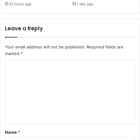
22 hours ago
1 day ago
Leave a Reply
Your email address will not be published.
Required fields are
marked
*
C
o
m
m
e
n
t
*
Name
*