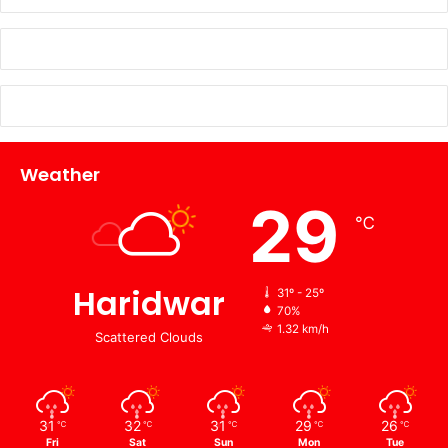
Weather
29
℃
Haridwar
31º - 25º
70%
1.32 km/h
Scattered Clouds
31
32
31
29
26
℃
℃
℃
℃
℃
Fri
Sat
Sun
Mon
Tue