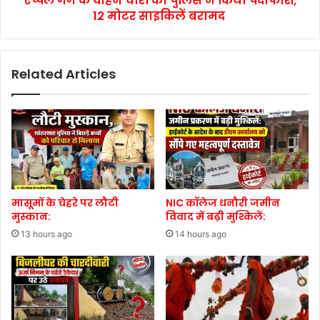
एप्पल गैंग के वाहन चोरों का पुलिस ने किया पर्दाफाश,
12 मोटर साइकिलें बरामद
Related Articles
मासूमों के चेहरे पर लौटी
NIC कॉलेज धनौरी जमीन
मुस्कान:
विवाद में बढ़ी मुश्किलें:
13 hours ago
14 hours ago