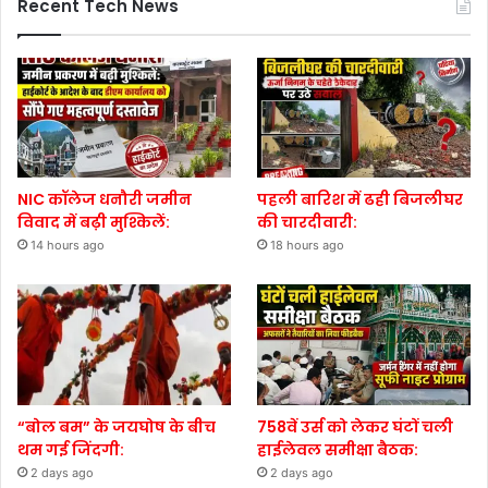
Recent Tech News
NIC कॉलेज धनौरी जमीन
पहली बारिश में ढही बिजलीघर
विवाद में बढ़ी मुश्किलें:
की चारदीवारी:
14 hours ago
18 hours ago
“बोल बम” के जयघोष के बीच
758वें उर्स को लेकर घंटों चली
थम गई जिंदगी:
हाईलेवल समीक्षा बैठक:
2 days ago
2 days ago