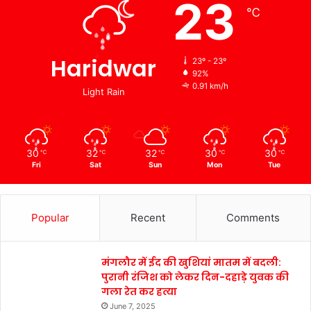
23
℃
Haridwar
23º - 23º
92%
0.91 km/h
Light Rain
30
32
32
30
30
℃
℃
℃
℃
℃
Fri
Sat
Sun
Mon
Tue
Popular
Recent
Comments
मंगलौर में ईद की खुशियां मातम में बदली:
पुरानी रंजिश को लेकर दिन-दहाड़े युवक की
गला रेत कर हत्या
June 7, 2025