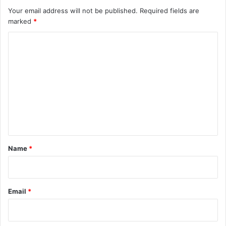
Your email address will not be published.
Required fields are
marked
*
C
o
m
m
e
n
t
*
Name
*
Email
*