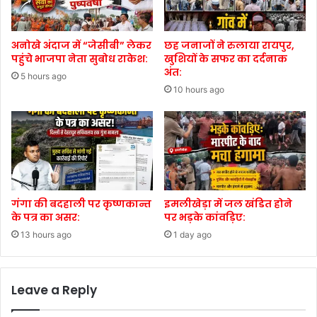
अनोखे अंदाज में “जेसीबी” लेकर
छह जनाजों ने रुलाया रायपुर,
पहुंचे भाजपा नेता सुबोध राकेश:
खुशियों के सफर का दर्दनाक
अंत:
5 hours ago
10 hours ago
गंगा की बदहाली पर कृष्णकान्त
इमलीखेड़ा में जल खंडित होने
के पत्र का असर:
पर भड़के कांवड़िए:
13 hours ago
1 day ago
Leave a Reply