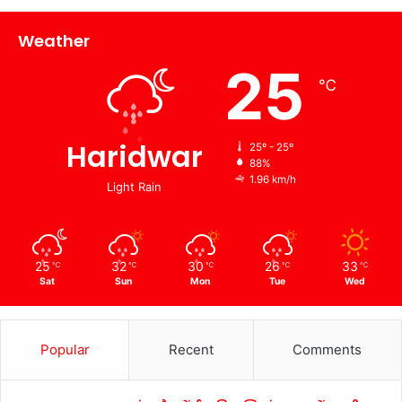
Weather
25
℃
Haridwar
25º - 25º
88%
1.96 km/h
Light Rain
25
32
30
26
33
℃
℃
℃
℃
℃
Sat
Sun
Mon
Tue
Wed
Popular
Recent
Comments